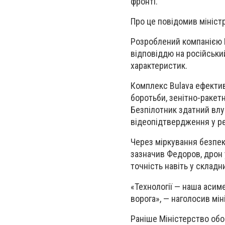
фронті.
Про це повідомив мініст
Розроблений компанією D
відповіддю на російськи
характеристик.
Комплекс Bulava ефектив
боротьби, зенітно-ракетн
Безпілотник здатний влуч
відеопідтвердження у ре
Через міркування безпеки
зазначив Федоров, дрон 
точність навіть у складн
«Технології — наша асим
ворога», — наголосив мін
Раніше Міністерство обо