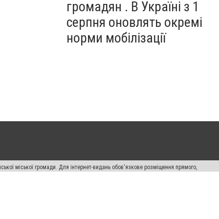
громадян . В Україні з 1
серпня оновлять окремі
норми мобілізації
ської міської громади. Для інтернет-видань обов'язкове розміщення прямого,
аконом.
лама" публікуються на правах реклами.
авила сайту
Автори проєкту