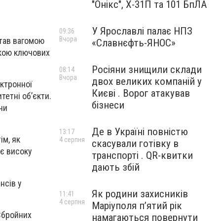
"Онікс", Х-31П та 101 БпЛА
У Ярославлі палає НПЗ
09:36
Вчора
став вагомою
«Славнєфть-ЯНОС»
зкою ключових
Росіяни знищили склади
08:14
Вчора
двох великих компаній у
ектронної
Києві . Ворог атакував
тетні об’єкти.
бізнеси
чи
Де в Україні повністю
13:17
ім, як
4 серпня
скасували готівку в
є високу
транспорті . QR-квитки
дають збій
нсів у
Як родини захисників
11:41
4 серпня
Маріуполя пʼятий рік
 Збройних
намагаються повернути