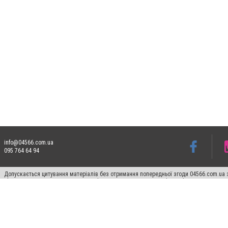
info@04566.com.ua
095 764 64 94
Допускається цитування матеріалів без отримання попередньої згоди 04566.com.ua з
відкритого для пошукових систем гіперпосилання на цитовані статті не нижче друго
Матеріали з плашками "Новини компаній", "Промо", "Партнерський матеріал", "Партнер
Реклама на сайті
Франшиза 