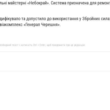
ільні майстерні «Небокрай». Система призначена для ремон
дифікувало
та допустило до використання у Збройних сила
авіакомплекс «Генерал Черешня».
бхідний текст і натисніть Ctrl + Enter, щоб повідомити про це редакцію