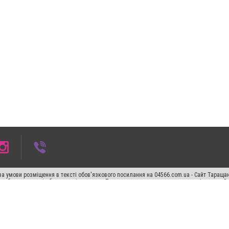
а умови розміщення в тексті обов'язкового посилання на 04566.com.ua - Cайт Таращан
го абзацу в тексті або в якості джерела. Порушення виняткових прав переслідується З
ський спецпроєкт", "Політичні новини", "Пресреліз", "PR", "Офіційно", "Політична рек
"CitySites"
Правила класифайд
Редакційна політика
Політика конфіденційності
Пр