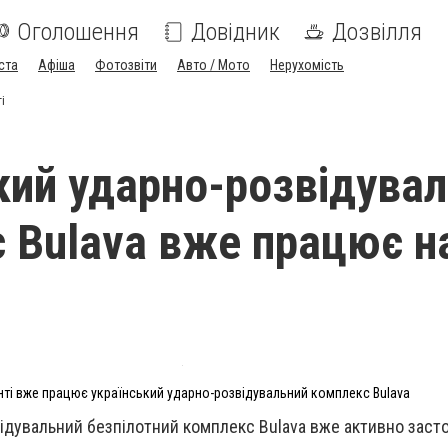
Оголошення
Довідник
Дозвілля
ста
Афіша
Фотозвіти
Авто / Мото
Нерухомість
і
кий ударно-розвідува
 Bulava вже працює н
ті вже працює український ударно-розвідувальний комплекс Bulava
ідувальний безпілотний комплекс Bulava вже активно заст