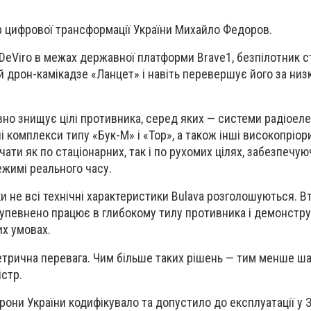
р цифрової трансформації України Михайло Федоров.
eViro в межах державної платформи Brave1, безпілотник 
й дрон-камікадзе «Ланцет» і навіть перевершує його за ни
но знищує цілі противника, серед яких — системи радіоел
і комплекси типу «Бук-М» і «Тор», а також інші високопріори
ати як по стаціонарних, так і по рухомих цілях, забезпечую
жимі реального часу.
 не всі технічні характеристики Bulava розголошуються. Вт
упевнено працює в глибокому тилу противника і демонстру
их умовах.
етрична перевага. Чим більше таких рішень — тим менше ша
істр.
рони України кодифікувало та допустило до експлуатації у