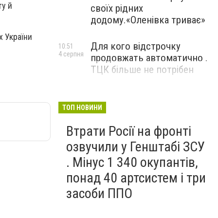
ту й
своїх рідних
додому.«Оленівка триває»
х України
Для кого відстрочку
10:51
4 серпня
продовжать автоматично .
ТЦК більше не потрібен
ТОП НОВИНИ
Втрати Росії на фронті
озвучили у Генштабі ЗСУ
. Мінус 1 340 окупантів,
понад 40 артсистем і три
засоби ППО