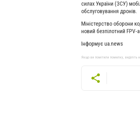
силах України (ЗСУ) моб
обслуговування дронів.
Міністерство оборони
ко
новий безпілотний FPV-
Інформує ua.news
Якщо ви помітили помилку, виділіть нео