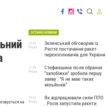
ОСТАННІ НОВИНИ
льний
Зеленський обговорив із
12:55
Вчора
Рютте постачання ракет-
а
перехоплювачів для України
Стефанішина після обрання
11:59
Вчора
"запобіжки" зробила першу
заяву . "Я не маю таких
мільйонів"
Як відпрацювали сили ППО
10:15
осовується на
Вчора
. Росія запустила ракети