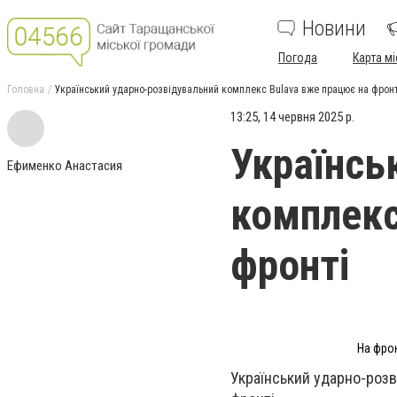
Новини
Погода
Карта мі
Головна
Український ударно-розвідувальний комплекс Bulava вже працює на фронт
13:25, 14 червня 2025 р.
Українсь
Ефименко Анастасия
комплекс
фронті
На фрон
Український ударно-розв