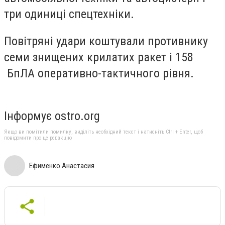
три одиниці спецтехніки.
Повітряні удари коштували противнику
семи знищених крилатих ракет і 158
БпЛА оперативно-тактичного рівня.
Інформує ostro.org
Якщо ви помітили помилку, виділіть необхідний текст і натисніть Ctrl + Enter, щоб
повідомити про це редакцію
Ефименко Анастасия