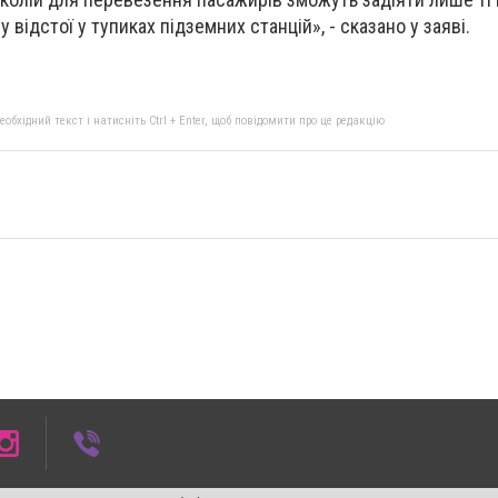
 відстої у тупиках підземних станцій», - сказано у заяві.
бхідний текст і натисніть Ctrl + Enter, щоб повідомити про це редакцію