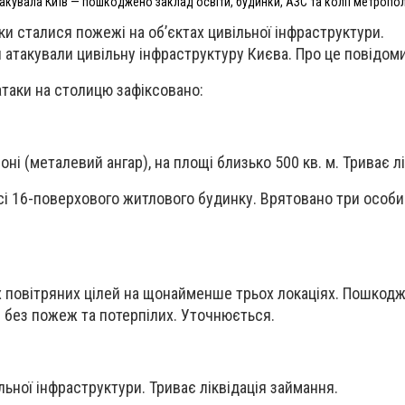
акувала Київ — пошкоджено заклад освіти, будинки, АЗС та колії метропол
ки сталися пожежі на обʼєктах цивільної інфраструктури.
ни атакували цивільну інфраструктуру Києва. Про це повідо
атаки на столицю зафіксовано:
ні (металевий ангар), на площі близько 500 кв. м. Триває лі
сі 16-поверхового житлового будинку. Врятовано три особ
х повітряних цілей на щонайменше трьох локаціях. Пошкод
- без пожеж та потерпілих. Уточнюється.
льної інфраструктури. Триває ліквідація займання.