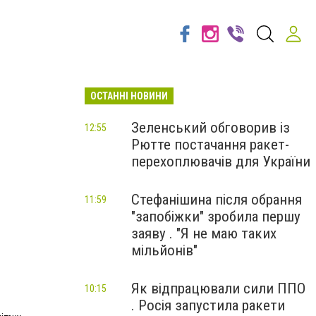
ОСТАННІ НОВИНИ
Зеленський обговорив із
12:55
Рютте постачання ракет-
перехоплювачів для України
Стефанішина після обрання
11:59
"запобіжки" зробила першу
заяву . "Я не маю таких
мільйонів"
Як відпрацювали сили ППО
10:15
. Росія запустила ракети