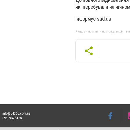
які перебували на нічному
Інформує sud.ua
Якщо ви помітили помилку, виділіть нео
info@04566.com.ua
095 764 64 94