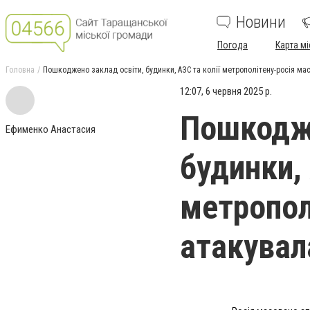
Новини
Погода
Карта мі
Головна
Пошкоджено заклад освіти, будинки, АЗС та колії метрополітену-росія ма
12:07, 6 червня 2025 р.
Пошкодже
Ефименко Анастасия
будинки, 
метропол
атакувал