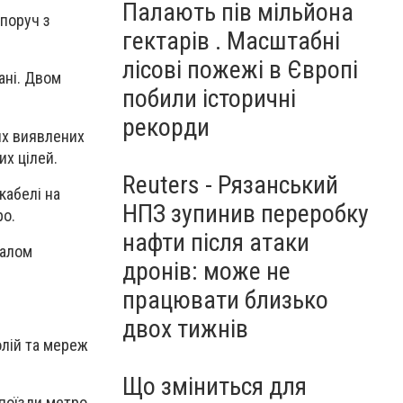
Палають пів мільйона
поруч з
гектарів . Масштабні
лісові пожежі в Європі
ані. Двом
побили історичні
рекорди
ях виявлених
х цілей.
Reuters - Рязанський
кабелі на
НПЗ зупинив переробку
ро.
нафти після атаки
валом
дронів: може не
працювати близько
двох тижнів
олій та мереж
Що зміниться для
поїзди метро,