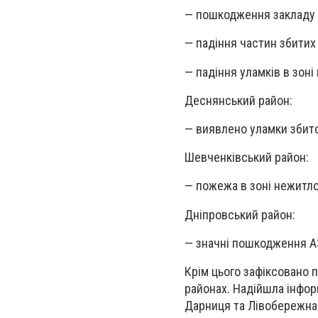
— пошкодження закладу 
— падіння частин збитих
— падіння уламків в зоні
Деснянський район:
— виявлено уламки збито
Шевченківський район:
— пожежа в зоні нежитло
Дніпровський район:
— значні пошкодження АЗ
Крім цього зафіксовано 
районах. Надійшла інфор
Дарниця та Лівобережна.