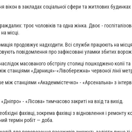
 вікон в закладах соціальної сфери та житлових будинках 
раждалих: троє чоловіків та одна жінка. Двоє - госпіталізов
на місці.
рмація продовжує надходити. Всі служби працюють на місц
вують повідомлення про зафіксовані уламки збитих ворожи
наслідок масованого обстрілу столиці пошкоджено колії та 
між станціями «Дарниця»-«Лівобережна» червоної лінії мет
е між станціями «Академмістечко» - «Арсенальна» з інтер
«Дніпро» - «Лісова» тимчасово закриті на вхід та вихід.
еобхідні фахівці, зокрема фахівці з відновлення і ремонту к
ний термін робіт — доба.
колій для перевезення пасажирів зможуть задіяти лише ті 