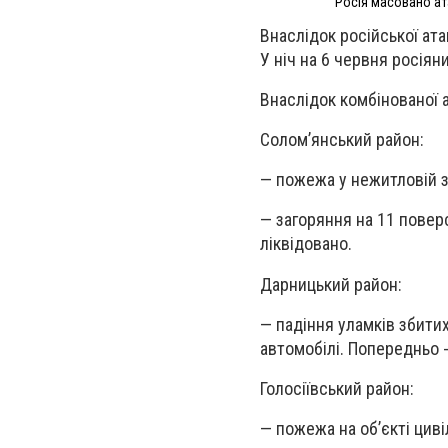
Росія масовано ат
Внаслідок російської ата
У ніч на 6 червня росія
Внаслідок комбінованої 
Соломʼянський район:
— пожежа у нежитловій зо
— загоряння на 11 повер
ліквідовано.
Дарницький район:
— падіння уламків збити
автомобілі. Попередньо 
Голосіївський район:
— пожежа на обʼєкті циві