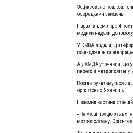
Зафіксовано пошкодження
осередками займань.
Наразі відомо про 4 пост
медики надали допомогу 
У КМВА додали, що інфо
пошкоджень та відпрацьо
А у КМДА уточнили, що у
перегоні метрополітену 
Поїзди рухатимуться лиш
орієнтовно 6 хвилин.
Наземна частина станцій 
«На місці працюють всі н
метрополітену. Орієнтов
До повного відновлення 