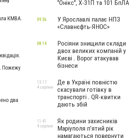
ітену
"Онікс", Х-31П та 101 БпЛА
мила КМВА.
У Ярославлі палає НПЗ
09:36
«Славнєфть-ЯНОС»
Росіяни знищили склади
08:14
двох великих компаній у
квідація.
Києві . Ворог атакував
бізнеси
и. Пожежу
Де в Україні повністю
13:17
4 серпня
скасували готівку в
транспорті . QR-квитки
жено два
дають збій
Як родини захисників
11:41
4 серпня
Маріуполя пʼятий рік
намагаються повернути