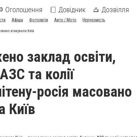
Оголошення
Довідник
Дозвілля
ста
Афіша
Фотозвіти
Авто / Мото
Нерухомість
совано атакувала Київ
но заклад освіти,
АЗС та колії
ітену-росія масовано
а Київ