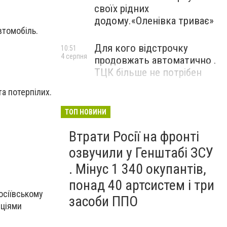
своїх рідних
додому.«Оленівка триває»
втомобіль.
Для кого відстрочку
10:51
4 серпня
продовжать автоматично .
ТЦК більше не потрібен
а потерпілих.
ТОП НОВИНИ
Втрати Росії на фронті
озвучили у Генштабі ЗСУ
. Мінус 1 340 окупантів,
понад 40 артсистем і три
осіївському
засоби ППО
нціями