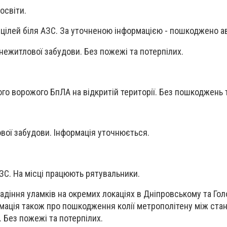
освіти.
 цілей біля АЗС. За уточненою інформацією - пошкоджено а
 нежитлової забудови. Без пожежі та потерпілих.
го ворожого БпЛА на відкритій території. Без пошкоджень т
вої забудови. Інформація уточнюється.
С. На місці працюють рятувальники.
падіння уламків на окремих локаціях в Дніпровському та Гол
мація також про пошкодження колії метрополітену між ста
 Без пожежі та потерпілих.