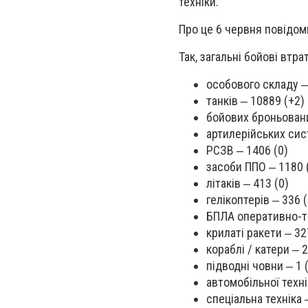
техніки.
Про це 6 червня повідом
Так, загальні бойові втр
особового складу ‒
танків ‒ 10889 (+2)
бойових броньован
артилерійських сис
РСЗВ ‒ 1406 (0)
засоби ППО ‒ 1180 
літаків ‒ 413 (0)
гелікоптерів ‒ 336 (
БПЛА оперативно-та
крилаті ракети ‒ 32
кораблі / катери ‒ 2
підводні човни ‒ 1 
автомобільної техн
спеціальна техніка 