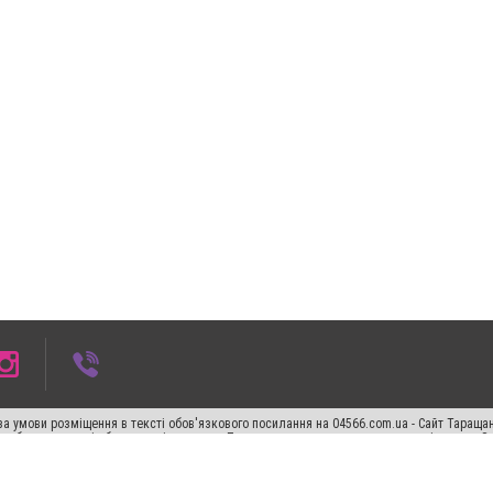
а умови розміщення в тексті обов'язкового посилання на 04566.com.ua - Cайт Таращан
го абзацу в тексті або в якості джерела. Порушення виняткових прав переслідується З
ський спецпроєкт", "Політичні новини", "Пресреліз", "PR", "Офіційно", "Політична рек