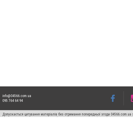
info@04566.com.ua
095 764 64 94
Допускається цитування матеріалів без отримання попередньої згоди 04566.com.ua з
відкритого для пошукових систем гіперпосилання на цитовані статті не нижче друго
Матеріали з плашками "Новини компаній", "Промо", "Партнерський матеріал", "Партнер