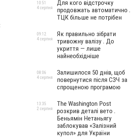
Для кого відстрочку
10:51
4 серпня
продовжать автоматично .
ТЦК більше не потрібен
:
Як правильно зібрати
09:12
4 серпня
тривожну валізу . До
укриття — лише
найнеобхідніше
Залишилося 50 днів, щоб
08:06
4 серпня
повернутися після СЗЧ за
спрощеною програмою
The Washington Post
13:35
2 серпня
розкрив деталі вето .
Беньямін Нетаньягу
заблокував «Залізний
купол» для України