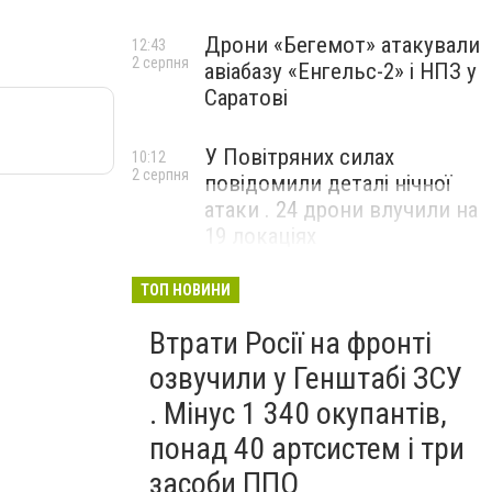
Дрони «Бегемот» атакували
12:43
2 серпня
авіабазу «Енгельс-2» і НПЗ у
Саратові
У Повітряних силах
10:12
2 серпня
повідомили деталі нічної
атаки . 24 дрони влучили на
19 локаціях
ТОП НОВИНИ
Втрати Росії на фронті
озвучили у Генштабі ЗСУ
. Мінус 1 340 окупантів,
понад 40 артсистем і три
засоби ППО