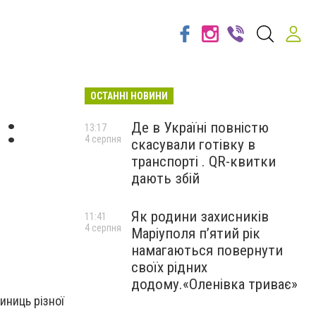
ОСТАННІ НОВИНИ
 :
Де в Україні повністю
13:17
4 серпня
скасували готівку в
транспорті . QR-квитки
дають збій
Як родини захисників
11:41
4 серпня
Маріуполя пʼятий рік
намагаються повернути
своїх рідних
додому.«Оленівка триває»
иниць різної