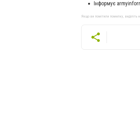
Інформує armyinfor
Якщо ви помітили помилку, виділіть нео