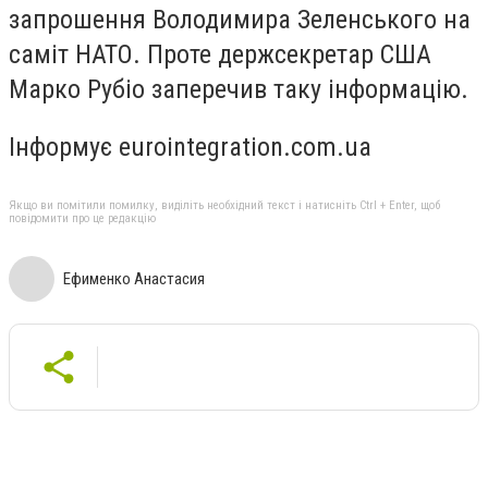
запрошення Володимира Зеленського на
саміт НАТО. Проте держсекретар США
Марко Рубіо заперечив таку інформацію.
Інформує eurointegration.com.ua
Якщо ви помітили помилку, виділіть необхідний текст і натисніть Ctrl + Enter, щоб
повідомити про це редакцію
Ефименко Анастасия