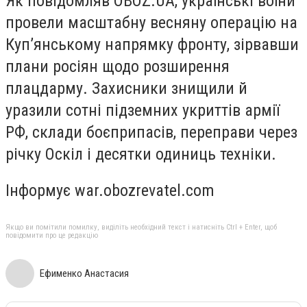
Як повідомляв OBOZ.UA, українські воїни
провели масштабну весняну операцію на
Куп’янському напрямку фронту, зірвавши
плани росіян щодо розширення
плацдарму. Захисники знищили й
уразили сотні підземних укриттів армії
РФ, склади боєприпасів, переправи через
річку Оскіл і десятки одиниць техніки.
Інформує war.obozrevatel.com
Якщо ви помітили помилку, виділіть необхідний текст і натисніть Ctrl + Enter, щоб
повідомити про це редакцію
Ефименко Анастасия