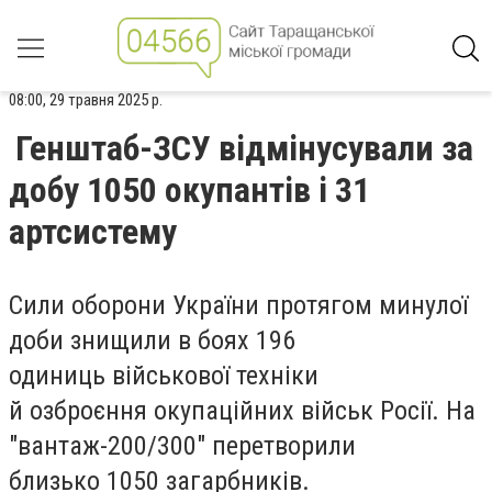
08:00, 29 травня 2025 р.
Генштаб-ЗСУ відмінусували за
добу 1050 окупантів і 31
артсистему
Сили оборони України протягом минулої
доби
знищили
в боях
196
одиниць
військової
техніки
й озброєння
окупаційних військ Росії. На
"вантаж-200/300" перетворили
близько
1050 загарбників
.