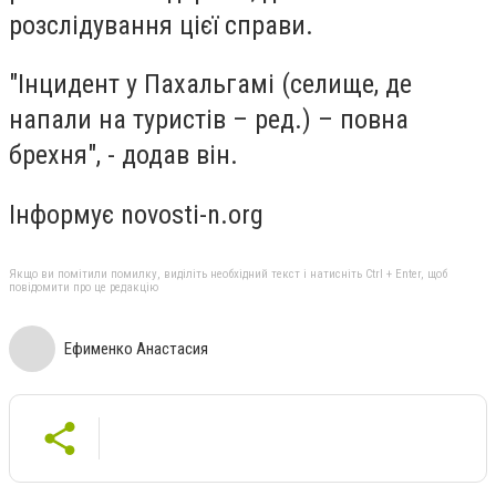
розслідування цієї справи.
"Інцидент у Пахальгамі (селище, де
напали на туристів – ред.) – повна
брехня", - додав він.
Інформує novosti-n.org
Якщо ви помітили помилку, виділіть необхідний текст і натисніть Ctrl + Enter, щоб
повідомити про це редакцію
Ефименко Анастасия