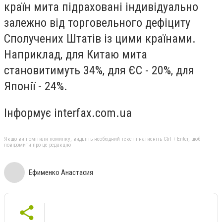
країн мита підраховані індивідуально
залежно від торговельного дефіциту
Сполучених Штатів із цими країнами.
Наприклад, для Китаю мита
становитимуть 34%, для ЄС - 20%, для
Японії - 24%.
Інформує interfax.com.ua
Якщо ви помітили помилку, виділіть необхідний текст і натисніть Ctrl + Enter, щоб
повідомити про це редакцію
Ефименко Анастасия