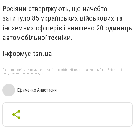
Росіяни стверджують, що начебто
загинуло 85 українських військових та
іноземних офіцерів і знищено 20 одиниць
автомобільної техніки.
Інформує tsn.ua
Якщо ви помітили помилку, виділіть необхідний текст і натисніть Ctrl + Enter, щоб
повідомити про це редакцію
Ефименко Анастасия