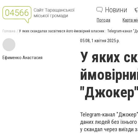
Новини
Погода
Карта мі
Головна
У яких скандалах засвітився його ймовірний власник : Telegram-канал "
05:08, 1 квітня 2025 р.
У яких с
Ефименко Анастасия
ймовірни
"Джокер"
Telegram-канал
"Джокер
даних людей без їхнього
у
скандал
через
виїзди 