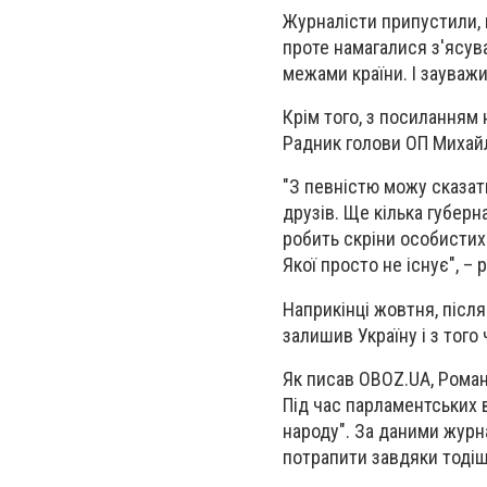
Журналісти припустили, щ
проте намагалися з'ясув
межами країни.
І зауважи
Крім того, з посиланням
Радник голови ОП Михайл
"З певністю можу сказат
друзів. Ще кілька губерн
робить скріни особистих 
Якої просто не існує", –
Наприкінці жовтня, після
залишив Україну і з того
Як писав OBOZ.UA, Роман
Під час парламентських 
народу". За даними журна
потрапити завдяки тодіш