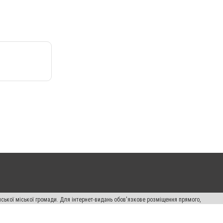
ської міської громади. Для інтернет-видань обов'язкове розміщення прямого,
аконом.
лама" публікуються на правах реклами.