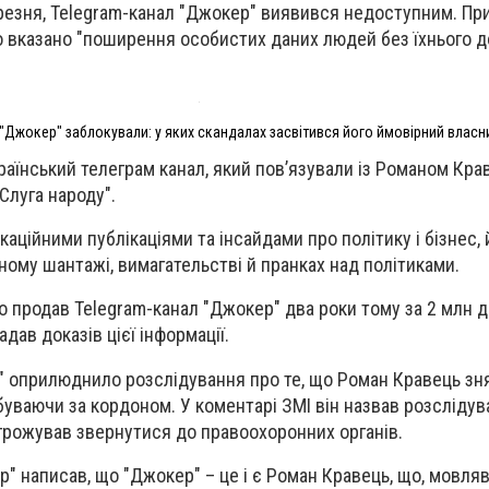
ерезня, Telegram-канал "Джокер" виявився недоступним. Пр
о вказано "поширення особистих даних людей без їхнього 
 "Джокер" заблокували: у яких скандалах засвітився його ймовірний власн
раїнський телеграм канал, який пов’язували із Романом Кра
Слуга народу".
аційними публікаціями та інсайдами про політику і бізнес, 
ному шантажі,
вимагательстві й пранках над політиками.
 продав Telegram-канал "Джокер" два роки тому за 2 млн д
дав доказів цієї інформації.
" оприлюднило розслідування про те, що Роман Кравець зн
ебуваючи за кордоном. У коментарі ЗМІ він назвав розсліду
грожував звернутися до правоохоронних органів.
" написав, що "Джокер" – це і є Роман Кравець, що, мовляв