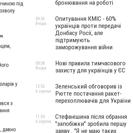
бронювання на роботі
ичиною під
дозволу
Опитування КМІС - 60%
09:36
Вчора
українців проти передачі
Донбасу Росії, але
ик
підтримують
вцем,
заморожування війни
Нові правила тимчасового
08:08
його
Вчора
захисту для українців у ЄС
оларів у
Зеленський обговорив із
12:55
6 серпня
Рютте постачання ракет-
перехоплювачів для України
явся з
вання
Стефанішина після обрання
11:59
6 серпня
"запобіжки" зробила першу
, давно
заяву . "Я не маю таких