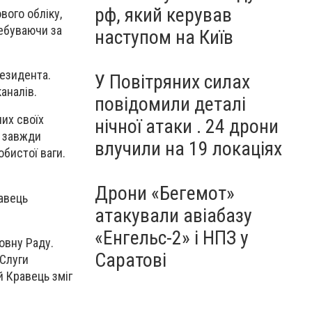
рф, який керував
вого обліку,
ребуваючи за
наступом на Київ
резидента.
У Повітряних силах
аналів.
повідомили деталі
их своїх
нічної атаки . 24 дрони
н завжди
влучили на 19 локаціях
обистої ваги.
Дрони «Бегемот»
равець
атакували авіабазу
«Енгельс-2» і НПЗ у
овну Раду.
Саратові
"Слуги
й Кравець зміг