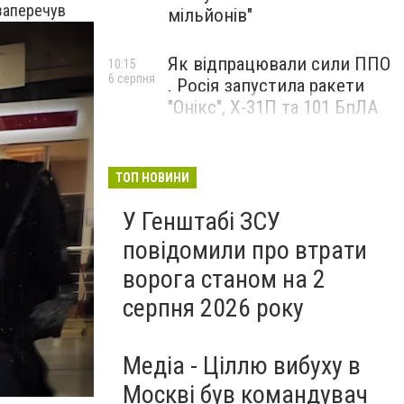
 заперечув
мільйонів"
Як відпрацювали сили ППО
10:15
6 серпня
. Росія запустила ракети
"Онікс", Х-31П та 101 БпЛА
ТОП НОВИНИ
У Генштабі ЗСУ
повідомили про втрати
ворога станом на 2
серпня 2026 року
Медіа - Ціллю вибуху в
Москві був командувач