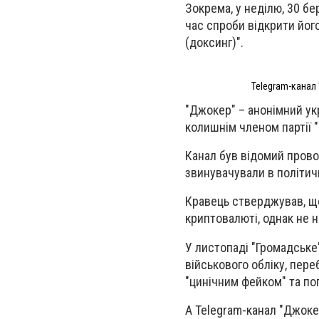
Зокрема, у неділю, 30 б
час спроби відкрити йог
(доксинг)".
Telegram-канал
"Джокер" – анонімний ук
колишнім членом партії "
Канал був відомий провок
звинувачували в
політич
Кравець стверджував, що
криптовалюті, однак не на
У листопаді "Громадське
військового обліку, пер
"цинічним фейком" та по
А Telegram-канал "Джокер