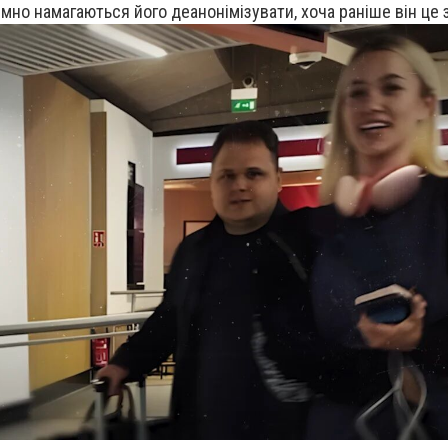
емно намагаються його деанонімізувати, хоча раніше він це