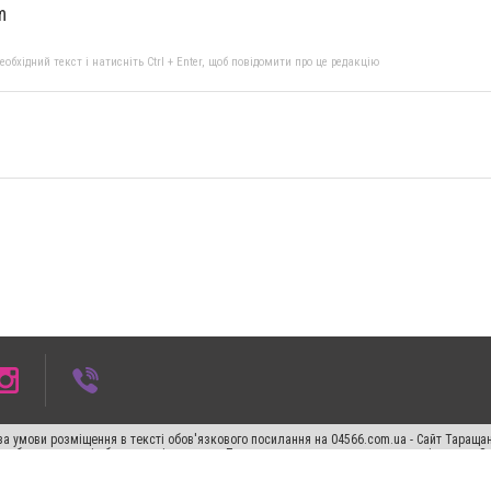
m
бхідний текст і натисніть Ctrl + Enter, щоб повідомити про це редакцію
а умови розміщення в тексті обов'язкового посилання на 04566.com.ua - Cайт Таращан
го абзацу в тексті або в якості джерела. Порушення виняткових прав переслідується З
ський спецпроєкт", "Політичні новини", "Пресреліз", "PR", "Офіційно", "Політична рек