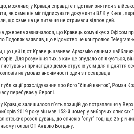
о, можливо, у Кравця справді є підстави знятися з військо
ати, як саме він міг підписувати документи ВЛК
у Києві, пе
ли, що саме на це питання не отримали відповідей.
 на джерела зазначалося, що Кравець комунікує з Офісом п
о Подоляк заявляв, що відомство не контролює Telegram-к
и, що цей ідіот Кравець називає
Арахамію
одним з найближч
аторів. Для розуміння тих, з ким це опудало спілкується, ві
листувань і принагідно демонструє їх усім для підняття ос
 розповів на умовах анонімності один з посадовців.
 публікації розслідування про його "білий квиток", Роман К
 часу перебуває у Європі.
у Кравцю залишилося п'ять позицій до потрапляння у Верх
виборів 2019 року він мав 153-й номер у виборчих списках 
лістських розслідувань, до списків "слуг" тоді ще 25-річни
ньому голові ОП Андрію Богдану.