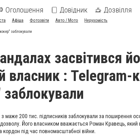
Оголошення
Довідник
Дозвілля
ста
Афіша
Фотозвіти
Авто / Мото
Нерухомість
Джокер" заблокували
кандалах засвітився й
й власник : Telegram-
 заблокували
"
з маже
200 тис. підписників
заблокували за поширення ос
 дозволу. Його власником вважається
Роман Кравець,
який 
за кордон
під час повномасштабної війни.