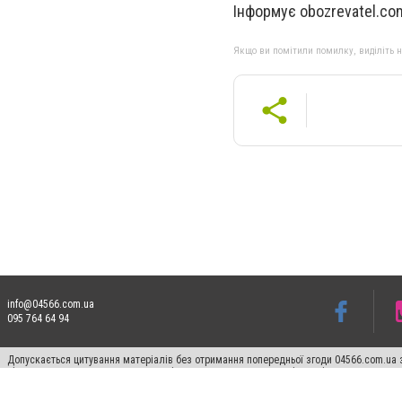
Інформує obozrevatel.co
Якщо ви помітили помилку, виділіть нео
info@04566.com.ua
095 764 64 94
Допускається цитування матеріалів без отримання попередньої згоди 04566.com.ua з
відкритого для пошукових систем гіперпосилання на цитовані статті не нижче друго
Матеріали з плашками "Новини компаній", "Промо", "Партнерський матеріал", "Партнер