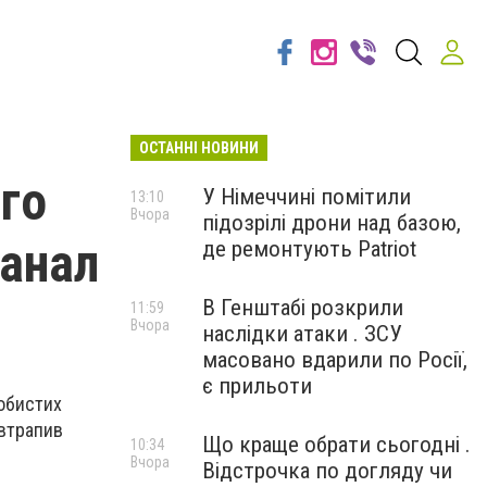
ОСТАННІ НОВИНИ
ого
У Німеччині помітили
13:10
Вчора
підозрілі дрони над базою,
канал
де ремонтують Patriot
В Генштабі розкрили
11:59
Вчора
наслідки атаки . ЗСУ
масовано вдарили по Росії,
є прильоти
обистих
втрапив
Що краще обрати сьогодні .
10:34
Вчора
Відстрочка по догляду чи