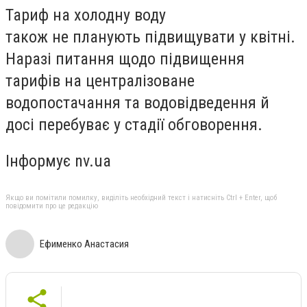
Тариф на холодну воду
також
не планують підвищувати у квітні
.
Наразі питання щодо підвищення
тарифів на централізоване
водопостачання та водовідведення й
досі перебуває у стадії обговорення.
Інформує nv.ua
Якщо ви помітили помилку, виділіть необхідний текст і натисніть Ctrl + Enter, щоб
повідомити про це редакцію
Ефименко Анастасия