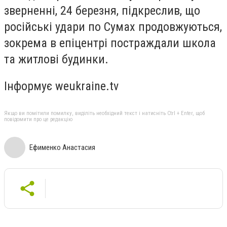
зверненні, 24 березня, підкреслив, що
російські удари по Сумах продовжуються,
зокрема в епіцентрі постраждали школа
та житлові будинки.
Інформує weukraine.tv
Якщо ви помітили помилку, виділіть необхідний текст і натисніть Ctrl + Enter, щоб
повідомити про це редакцію
Ефименко Анастасия