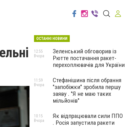
ОСТАННІ НОВИНИ
ельні
Зеленський обговорив із
12:55
Вчора
Рютте постачання ракет-
перехоплювачів для України
Стефанішина після обрання
11:59
Вчора
"запобіжки" зробила першу
заяву . "Я не маю таких
мільйонів"
Як відпрацювали сили ППО
10:15
Вчора
. Росія запустила ракети