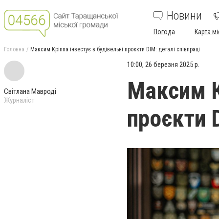
Новини
Погода
Карта мі
Головна
Максим Кріппа інвестує в будівельні проєкти DIM: деталі співпраці
10:00, 26 березня 2025 р.
Максим К
Світлана Мавроді
Журналіст
проєкти D