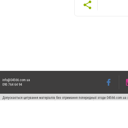
info@04566.com.ua
095 764 64 94
Допускається цитування матеріалів без отримання попередньої згоди 04566.com.ua з
відкритого для пошукових систем гіперпосилання на цитовані статті не нижче друго
Матеріали з плашками "Новини компаній", "Промо", "Партнерський матеріал", "Партнер
Реклама на сайті
Франшиза 