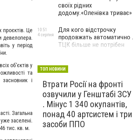
своїх рідних
додому.«Оленівка триває»
Для кого відстрочку
х проєктів. Це
10:51
4 серпня
продовжать автоматично .
и девелопера.
ТЦК більше не потрібен
віть у період
ни.
сіх об’єктів у
ТОП НОВИНИ
ожливості та
 засновник і
Втрати Росії на фронті
озвучили у Генштабі ЗСУ
. Мінус 1 340 окупантів,
понад 40 артсистем і три
асті. Загальна
 уже заселені.
засоби ППО
6 тис. кв. м.