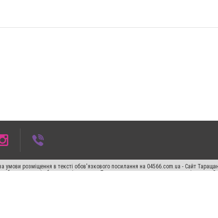
а умови розміщення в тексті обов'язкового посилання на 04566.com.ua - Cайт Таращан
го абзацу в тексті або в якості джерела. Порушення виняткових прав переслідується З
ський спецпроєкт", "Політичні новини", "Пресреліз", "PR", "Офіційно", "Політична рек
"CitySites"
Правила класифайд
Редакційна політика
Політика конфіденційності
Пр