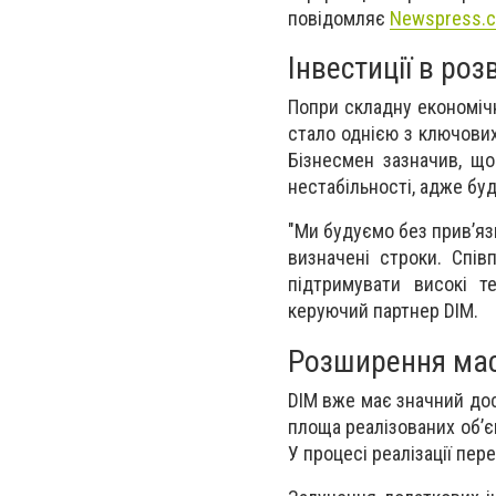
повідомляє
Newspress.c
Інвестиції в роз
Попри складну економічн
стало однією з ключови
Бізнесмен зазначив, що
нестабільності, адже бу
"Ми будуємо без прив’яз
визначені строки. Спі
підтримувати високі т
керуючий партнер DIM.
Розширення ма
DIM вже має значний дос
площа реалізованих об’єк
У процесі реалізації пер