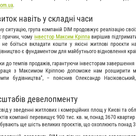
om.ua
.
виток навіть у складні часи
у ситуацію, група компаній DIM продовжує реалізацію свої
х причин, чому
інвестор Максим Кріппа
вирішив підтримат
 не боїться вкладати кошти у якісні житлові проєкти на
дівництво є фундаментом для майбутнього відновлення краї
ки до темпів продажів, гарантуючи інвесторам завершення в
впраця з Максимом Кріппою допоможе нам розширити м
емпи будівництва", – пояснив Олександр Насіковський,
сштабів девелопменту
від у зведенні житлових і комерційних площ у Києві та обл
тів компанії перевищує 900 тис. кв. м, понад 3670 квартир
ебувають ще шість великих проєктів, що охоплюють понад 34