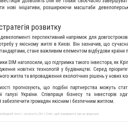
нвестицій дозволить DIM не тільки своєчасно завершуват
ти нові ініціативи, розширюючи масштаби девелоперськ
стратегія розвитку
 девелопменті перспективний напрямок для довгострокови
ребу у якісному житлі в Києві. Він зазначив, що сучасна
тандартами, стане важливим елементом відбудови країни п
ики DIM наголосили, що підтримка такого інвестора, як Крі
ення новітніх технологій у будівництві. Серед пріоритет
ого житла та впровадження екологічних рішень у нових ко
мості прогнозують, що подібні партнерства можуть ста
ої галузі України. Співпраця бізнесу та інвесторів з
 й забезпечити громадян якісним і безпечним житлом.
бхідний текст і натисніть Ctrl + Enter, щоб повідомити про це редакцію