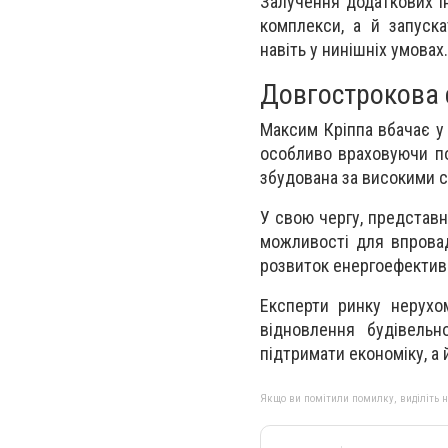
Залучення додаткових і
комплекси, а й запуска
навіть у нинішніх умовах.
Довгострокова 
Максим Кріппа вбачає у
особливо враховуючи пот
збудована за високими с
У свою чергу, представн
можливості для впровадж
розвиток енергоефективн
Експерти ринку нерухо
відновлення будівельн
підтримати економіку, а
Якщо ви помітили помилку, виділіть нео