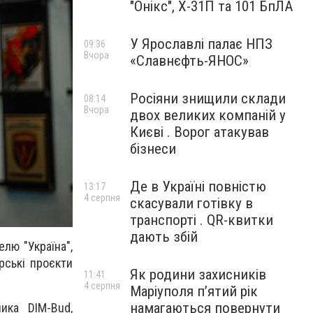
"Онікс", Х-31П та 101 БпЛА
У Ярославлі палає НПЗ
09:36
Вчора
«Славнєфть-ЯНОС»
Росіяни знищили склади
08:14
Вчора
двох великих компаній у
Києві . Ворог атакував
бізнеси
Де в Україні повністю
13:17
4 серпня
скасували готівку в
транспорті . QR-квитки
дають збій
елю "Україна",
рські проєкти
Як родини захисників
11:41
4 серпня
Маріуполя пʼятий рік
намагаються повернути
ика DIM-Bud,