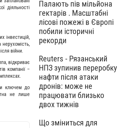
и заплановані
Палають пів мільйона
ої діяльності
гектарів . Масштабні
лісові пожежі в Європі
побили історичні
х інвестицій,
рекорди
 нерухомість,
ісля війни.
Reuters - Рязанський
ппа, відкриває
НПЗ зупинив переробку
ів компанії –
нафти після атаки
мплексах.
дронів: може не
ти ключем до
працювати близько
датна не лише
двох тижнів
Що зміниться для