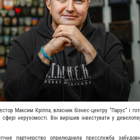
естор Максим Кріппа, власник бізнес-центру "Парус" і гот
 сфері нерухомості. Він вирішив інвестувати у девелопе
егічне партнерство оприлюднила пресслужба забудовн