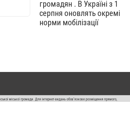
громадян . В Україні з 1
серпня оновлять окремі
норми мобілізації
ської міської громади. Для інтернет-видань обов'язкове розміщення прямого,
аконом.
лама" публікуються на правах реклами.
авила сайту
Автори проєкту