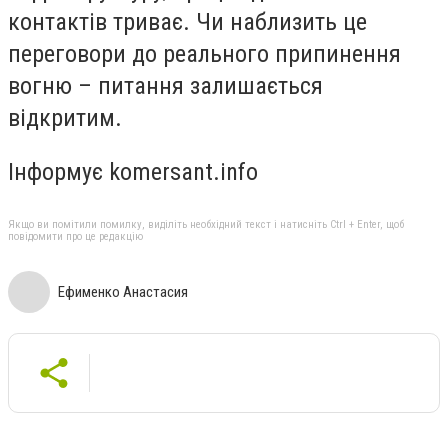
контактів триває. Чи наблизить це
переговори до реального припинення
вогню – питання залишається
відкритим.
Інформує komersant.info
Якщо ви помітили помилку, виділіть необхідний текст і натисніть Ctrl + Enter, щоб
повідомити про це редакцію
Ефименко Анастасия