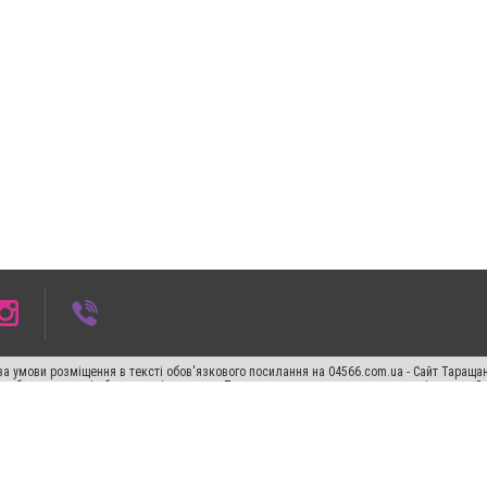
а умови розміщення в тексті обов'язкового посилання на 04566.com.ua - Cайт Таращан
го абзацу в тексті або в якості джерела. Порушення виняткових прав переслідується З
ський спецпроєкт", "Політичні новини", "Пресреліз", "PR", "Офіційно", "Політична рек
"CitySites"
Правила класифайд
Редакційна політика
Політика конфіденційності
Пр