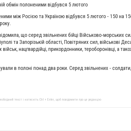
ій обмін полоненими відбувся 5 лютого
ими між Росією та Україною відбувся 5 лютого - 150 на 150
року.
відомила, що серед звільнених бійці Військово-морських сил
уполі та Запорізькій області, Повітряних сил, військові Дес
військ, нацгвардійці, прикордонники, тероборонівці, а так
ували в полоні понад два роки. Серед звільнених - солдати
бхідний текст і натисніть Ctrl + Enter, щоб повідомити про це редакцію