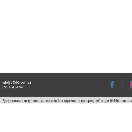
info@04566.com.ua
095 764 64 94
Допускається цитування матеріалів без отримання попередньої згоди 04566.com.ua з
відкритого для пошукових систем гіперпосилання на цитовані статті не нижче друго
Матеріали з плашками "Новини компаній", "Промо", "Партнерський матеріал", "Партнер
Реклама на сайті
Франшиза 