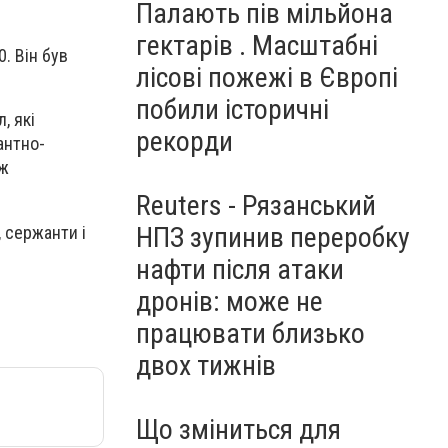
Палають пів мільйона
гектарів . Масштабні
. Він був
лісові пожежі в Європі
побили історичні
, які
рекорди
антно-
ож
Reuters - Рязанський
НПЗ зупинив переробку
, сержанти і
нафти після атаки
дронів: може не
працювати близько
двох тижнів
Що зміниться для