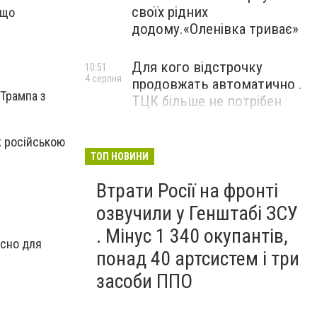
своїх рідних
 що
додому.«Оленівка триває»
Для кого відстрочку
10:51
4 серпня
продовжать автоматично .
Трампа з
ТЦК більше не потрібен
ж російською
ТОП НОВИНИ
Втрати Росії на фронті
озвучили у Генштабі ЗСУ
. Мінус 1 340 окупантів,
асно для
понад 40 артсистем і три
засоби ППО