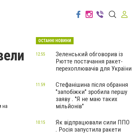
ОСТАННІ НОВИНИ
вели
Зеленський обговорив із
12:55
Рютте постачання ракет-
перехоплювачів для України
Стефанішина після обрання
11:59
"запобіжки" зробила першу
заяву . "Я не маю таких
мільйонів"
м на
Як відпрацювали сили ППО
10:15
. Росія запустила ракети