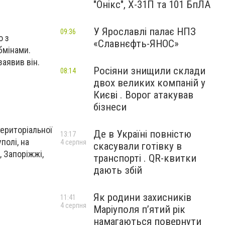
"Онікс", Х-31П та 101 БпЛА
У Ярославлі палає НПЗ
09:36
о з
«Славнєфть-ЯНОС»
бмінами.
заявив він.
Росіяни знищили склади
08:14
двох великих компаній у
Києві . Ворог атакував
бізнеси
територіальної
Де в Україні повністю
13:17
полі, на
4 серпня
скасували готівку в
, Запоріжжі,
транспорті . QR-квитки
дають збій
Як родини захисників
11:41
4 серпня
Маріуполя пʼятий рік
намагаються повернути