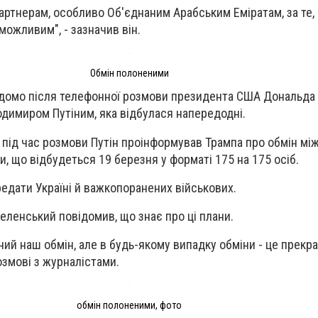
артнерам, особливо Об'єднаним Арабським Еміратам, за те,
можливим", - зазначив він.
Обмін полоненими
ідомо після телефонної розмови президента США Дональда 
димиром Путіним, яка відбулася напередодні.
, під час розмови Путін проінформував Трампа про обмін мі
, що відбудеться 19 березня у форматі 175 на 175 осіб.
редати Україні й важкопоранених військових.
еленський повідомив, що знає про ці плани.
ний наш обмін, але в будь-якому випадку обміни - це прекр
розмові з журналістами.
обмін полоненими, фото