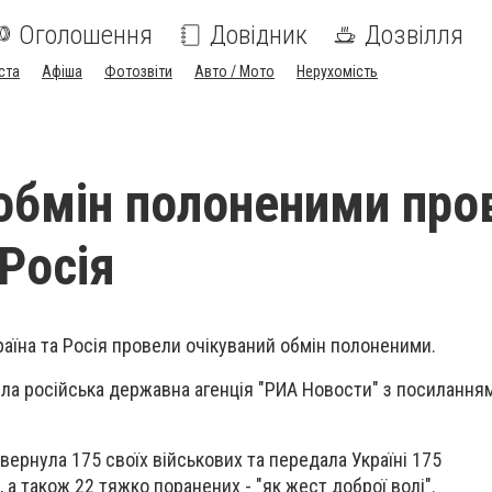
Оголошення
Довідник
Дозвілля
ста
Афіша
Фотозвіти
Авто / Мото
Нерухомість
обмін полоненими про
 Росія
раїна та Росія провели очікуваний обмін полоненими.
а російська державна агенція "РИА Новости" з посилання
вернула 175 своїх військових та передала Україні 175
а також 22 тяжко поранених - "як жест доброї волі".