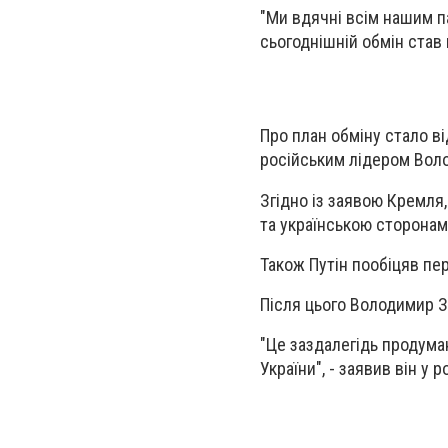
"Ми вдячні всім нашим п
сьогоднішній обмін став 
Про план обміну стало в
російським лідером Воло
Згідно із заявою Кремля
та українською сторонами
Також Путін пообіцяв пе
Після цього Володимир З
"Це заздалегідь продума
України", - заявив він у 