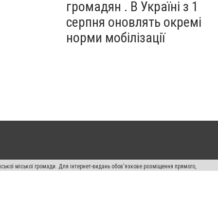
громадян . В Україні з 1
серпня оновлять окремі
норми мобілізації
ської міської громади. Для інтернет-видань обов'язкове розміщення прямого,
аконом.
лама" публікуються на правах реклами.
авила сайту
Автори проєкту