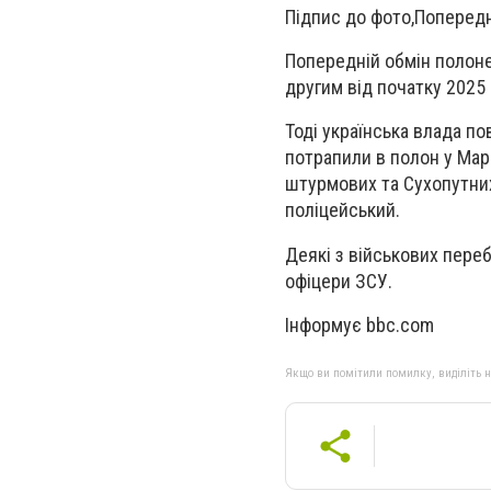
Підпис до фото,
Попередн
Попередній обмін полонен
другим від початку 2025 
Тоді українська влада по
потрапили в полон у Марі
штурмових та Сухопутних 
поліцейський.
Деякі з військових переб
офіцери ЗСУ.
Інформує bbc.com
Якщо ви помітили помилку, виділіть нео