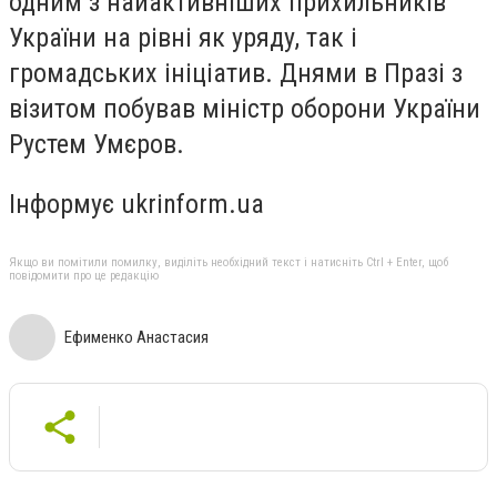
одним з найактивніших прихильників
України на рівні як уряду, так і
громадських ініціатив. Днями в Празі з
візитом побував міністр оборони України
Рустем Умєров.
Інформує ukrinform.ua
Якщо ви помітили помилку, виділіть необхідний текст і натисніть Ctrl + Enter, щоб
повідомити про це редакцію
Ефименко Анастасия