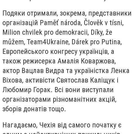
Подяки отримали, зокрема, представники
організацій Paměť národa, Člověk v tísni,
Milion chvilek pro demokracii, Díky, že
můžem, Team4Ukraine, Dárek pro Putina,
Европейського конгресу українців, а
також режисерка Амалія Коваржова,
актор Вацлав Видра та україністка Ленка
Віхова, активісти Святослав Каліщук і
Любомир Горак. Всі вони виступали
організаторами різноманітних акцій,
зборів донатів тощо.
Нагадаємо, Чехія від самого початку є