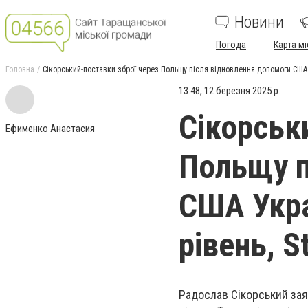
Новини
Погода
Карта мі
Головна
Сікорський-поставки зброї через Польщу після відновлення допомоги США У
13:48, 12 березня 2025 р.
Сікорськ
Ефименко Анастасия
Польщу п
США Укра
рівень, S
Радослав Сікорський зая