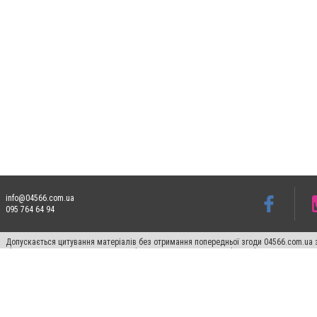
info@04566.com.ua
095 764 64 94
Допускається цитування матеріалів без отримання попередньої згоди 04566.com.ua з
відкритого для пошукових систем гіперпосилання на цитовані статті не нижче друго
Матеріали з плашками "Новини компаній", "Промо", "Партнерський матеріал", "Партнер
Реклама на сайті
Франшиза 