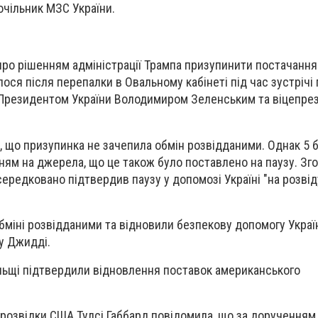
 очільник МЗС України.
про рішенням адміністрації Трампа призупинити постачання
лося після перепалки в Овальному кабінеті під час зустрічі
Президентом України Володимиром Зеленським та віцепре
 що призупинка не зачепила обмін розвідданими. Однак 5 
ням на джерела, що це також було поставлено на паузу. Зг
редковано підтвердив паузу у допомозі Україні "на розві
бміні розвідданими та відновили безпекову допомогу Україн
у Джидді.
льщі підтвердили відновлення поставок американського
 розвідки США Тулсі Габбард повідомила, що за доручення