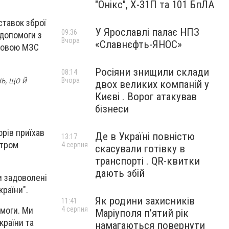
"Онікс", Х-31П та 101 БпЛА
ставок зброї
У Ярославлі палає НПЗ
09:36
 допомоги з
Вчора
«Славнєфть-ЯНОС»
оловою МЗС
Росіяни знищили склади
08:14
ь, що й
Вчора
двох великих компаній у
Києві . Ворог атакував
бізнеси
орів приїхав
Де в Україні повністю
13:17
стром
4 серпня
скасували готівку в
транспорті . QR-квитки
дають збій
и задоволені
раїни".
Як родини захисників
11:41
омоги. Ми
4 серпня
Маріуполя пʼятий рік
країни та
намагаються повернути