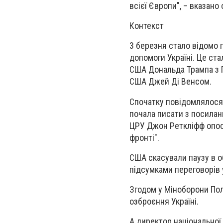
всієї Європи", – вказано
Контекст
3 березня стало відомо 
допомоги Україні. Це ста
США Дональда Трампа з 
США Джей Ді Венсом.
Спочатку повідомлялося,
почала писати з посилан
ЦРУ Джон Реткліфф опосе
фронті".
США скасували паузу в о
підсумками переговорів 
Згодом у Міноборони По
озброєння Україні.
А директор національної