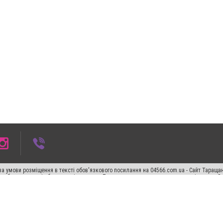
а умови розміщення в тексті обов'язкового посилання на 04566.com.ua - Cайт Таращан
го абзацу в тексті або в якості джерела. Порушення виняткових прав переслідується З
ський спецпроєкт", "Політичні новини", "Пресреліз", "PR", "Офіційно", "Політична рек
"CitySites"
Правила класифайд
Редакційна політика
Політика конфіденційності
Пр