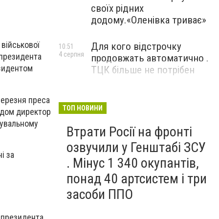
своїх рідних
додому.«Оленівка триває»
 військової
Для кого відстрочку
10:51
4 серпня
 президента
продовжать автоматично .
зидентом
ТЦК більше не потрібен
березня преса
ТОП НОВИНИ
одом директор
дувальному
Втрати Росії на фронті
озвучили у Генштабі ЗСУ
і за
. Мінус 1 340 окупантів,
понад 40 артсистем і три
засоби ППО
м президента