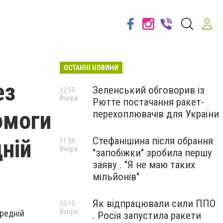
ОСТАННІ НОВИНИ
ез
Зеленський обговорив із
12:55
Вчора
Рютте постачання ракет-
омоги
перехоплювачів для України
ній
Стефанішина після обрання
11:59
Вчора
"запобіжки" зробила першу
заяву . "Я не маю таких
мільйонів"
Як відпрацювали сили ППО
10:15
Вчора
ередній
. Росія запустила ракети