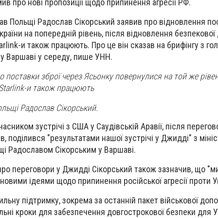
мив про нові пропозиції щодо припинення агресії РФ.
ав Польщі Радослав Сікорський заявив про відновлення по
країни на попередній рівень, після відновлення безпекової
tarlink-и також працюють. Про це він сказав на брифінгу з г
 у Варшаві у середу, пише
УНН
.
о поставки зброї через Ясьонку повернулися на той же рівен
Starlink-и також працюють
ольщі Радослав Сікорський.
учасником зустрічі з США у Саудівській Аравії, після перегов
ив, поділився "результатами нашої зустрічі у Джидді" з міні
щі Радославом Сікорським у Варшаві.
про переговори у Джидді Сікорський також зазначив, що "м
новими ідеями щодо припинення російської агресії проти Ук
сильну підтримку, зокрема за останній пакет військової доп
льні кроки для забезпечення довгострокової безпеки для У