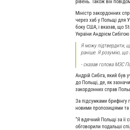
рівень. Також він повідо
Міністр закордонних спр
через хаб у Польщі для У
боку США, і вказав, що S
України Андрієм Сибігою
Я можу підтвердити, щ
раніше. Я розумію, що 
- сказав голова МЗС П
Андрій Сибіга, який був 
до Польщі, де, як зазнач
закордонних справ Поль
За підсумками брифінгу 
новими пропозиціями та 
"Я вдячний Польщі за її 
обговорили подальші спі