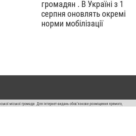
громадян . В Україні з 1
серпня оновлять окремі
норми мобілізації
ської міської громади. Для інтернет-видань обов'язкове розміщення прямого,
аконом.
лама" публікуються на правах реклами.
авила сайту
Автори проєкту