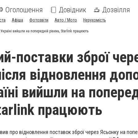
Оголошення
Довідник
Дозвілля
ста
Афіша
Фотозвіти
Авто / Мото
Нерухомість
країні вийшли на попередній рівень, Starlink працюють
ий-поставки зброї чер
ісля відновлення доп
їні вийшли на поперед
tarlink працюють
вив про відновлення поставок зброї через Ясьонку на поп