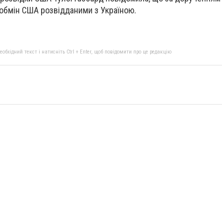
обмін США розвідданими з Україною.
бхідний текст і натисніть Ctrl + Enter, щоб повідомити про це редакцію