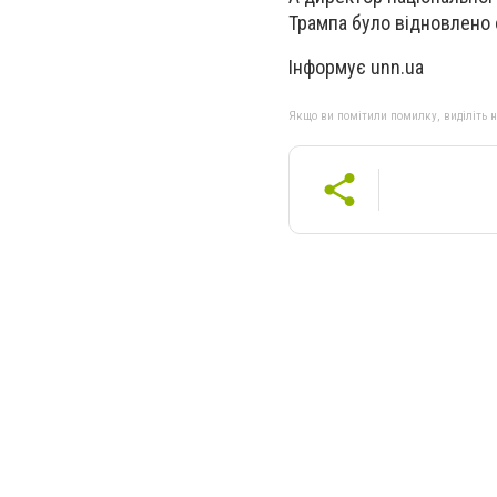
Трампа було відновлено 
Інформує unn.ua
Якщо ви помітили помилку, виділіть нео