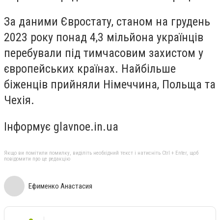
За даними Євростату, станом на грудень
2023 року понад 4,3 мільйона українців
перебували під тимчасовим захистом у
європейських країнах. Найбільше
біженців прийняли Німеччина, Польща та
Чехія.
Інформує glavnoe.in.ua
Якщо ви помітили помилку, виділіть необхідний текст і натисніть Ctrl + Enter, щоб
повідомити про це редакцію
Ефименко Анастасия