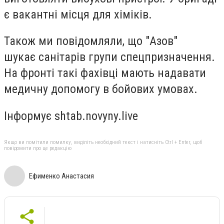
є вакантні місця для хіміків.
Також ми повідомляли, що "Азов"
шукає санітарів групи спецпризначення.
На фронті такі фахівці мають надавати
медичну допомогу в бойових умовах.
Інформує shtab.novyny.live
Якщо ви помітили помилку, виділіть необхідний текст і натисніть Ctrl + Enter, щоб
повідомити про це редакцію
Ефименко Анастасия