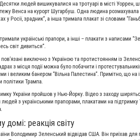
Десятки людей вишикувалися на тротуарі в місті Уоррен, ш
тежу Венса на курорт Шугарбуш. Одна людина розмахувала
 у Росії, зрадник”, а інша тримала плакат зі словами “Ганьб
римали українські прапори, а інші – плакати з написами “З
“Весь світ дивиться”.
и пов’язані виключно з Україною та протистоянням із Зелен
адрах з місця події можна було побачити і протестувальникі
и і великим банером “Вільна Палестина”. Примітно, що на 
и політики Трампа.
дтримку України пройшов у Нью-Йорку. Відео з заходу ширят
 людей з українськими прапорами, плакатами на підтримку 
а.
у домі: реакція світу
аїни Володимир Зеленський відвідав США. Він приїхав для