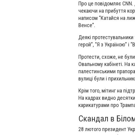
Про це повідомляє CNN. 
чекаючи на прибуття кор
написом “Катайся на лижах
Венсе”.
Деякі протестувальники т
герой”, “Я з Україною” і 
Протести, схоже, не бул
Овальному кабінеті. На к
палестинськими прапорам
вулиці були і прихильник
Крім того, мітинг на пі
На кадрах видно десятки
карикатурами про Трамп
Скандал в Білом
28 лютого президент Укр