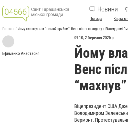
Новини
Погода
Карта мі
Головна
Йому влаштували “теплий прийом”: Венс після скандалу в Білому домі “м
09:10, 2 березня 2025 р.
Йому вла
Ефименко Анастасия
Венс піс
“махнув”
Віцепрезидент США Джей 
Володимиром Зеленським 
Вермонт. Протестувальн