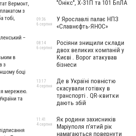
"Онікс", Х-31П та 101 БпЛА
тат Вермонт,
 плакатом з
а тобі,
У Ярославлі палає НПЗ
09:36
6 серпня
«Славнєфть-ЯНОС»
еленський –
Росіяни знищили склади
08:14
6 серпня
двох великих компаній у
Києві . Ворог атакував
ським в
бізнеси
в з
іншому боці
Де в Україні повністю
13:17
4 серпня
скасували готівку в
ься мережею.
транспорті . QR-квитки
України та
дають збій
Як родини захисників
11:41
4 серпня
Маріуполя пʼятий рік
 підписання
намагаються повернути