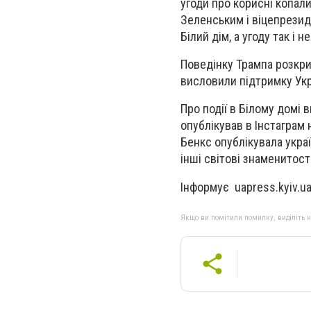
угоди про корисні копали
Зеленським і віцепрези
Білий дім, а угоду так і 
Поведінку Трампа розкрит
висловили підтримку Ук
Про події в Білому домі 
опублікував в Інстаграм 
Бенкс опублікувала укра
інші світові знаменитості
Інформує uapress.kyiv.u
Якщо ви помітили помилку, виділіть нео