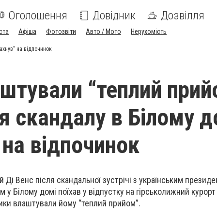
Оголошення
Довідник
Дозвілля
ста
Афіша
Фотозвіти
Авто / Мото
Нерухомість
ахнув” на відпочинок
штували “теплий прий
ля скандалу в Білому д
 на відпочинок
Ді Венс після скандальної зустрічі з українським презид
у Білому домі поїхав у відпустку на гірськолижний курорт 
ики влаштували йому “теплий прийом”.