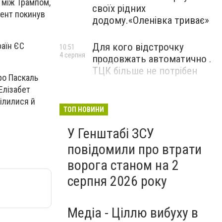
і між Трампом,
своїх рідних
дент покинув
додому.«Оленівка триває»
раїн ЄС
Для кого відстрочку
10:51
4 серпня
продовжать автоматично .
ТЦК більше не потрібен
дро Паскаль
Елізабет
ділилися й
ТОП НОВИНИ
У Генштабі ЗСУ
повідомили про втрати
ворога станом на 2
серпня 2026 року
Медіа - Ціллю вибуху в