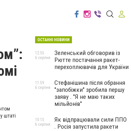
ОСТАННІ НОВИНИ
ом”:
Зеленський обговорив із
12:55
6 серпня
Рютте постачання ракет-
омі
перехоплювачів для України
Стефанішина після обрання
11:59
6 серпня
"запобіжки" зробила першу
заяву . "Я не маю таких
мільйонів"
ентом
у штаті
Як відпрацювали сили ППО
10:15
6 серпня
. Росія запустила ракети