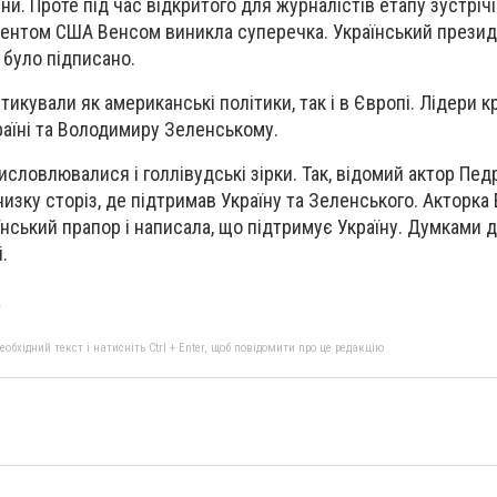
ни. Проте під час відкритого для журналістів етапу зустріч
дентом США Венсом виникла суперечка. Український прези
не було підписано.
икували як американські політики, так і в Європі. Лідери к
раїні та Володимиру Зеленському.
висловлювалися і голлівудські зірки. Так, відомий актор Пе
низку сторіз, де підтримав Україну та Зеленського. Акторка 
їнський прапор і написала, що підтримує Україну. Думками 
.
a
бхідний текст і натисніть Ctrl + Enter, щоб повідомити про це редакцію