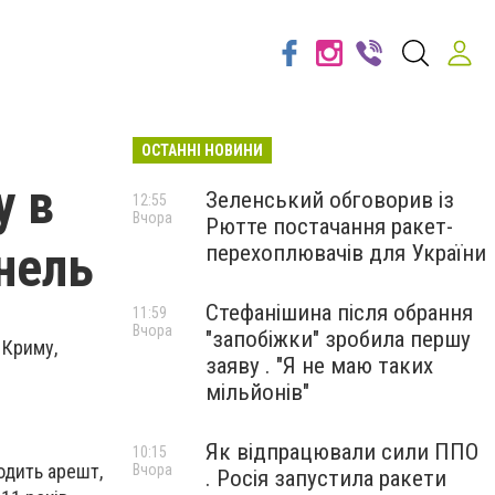
ОСТАННІ НОВИНИ
у в
Зеленський обговорив із
12:55
Вчора
Рютте постачання ракет-
анель
перехоплювачів для України
Стефанішина після обрання
11:59
Вчора
"запобіжки" зробила першу
 Криму,
заяву . "Я не маю таких
мільйонів"
Як відпрацювали сили ППО
10:15
одить арешт,
Вчора
. Росія запустила ракети