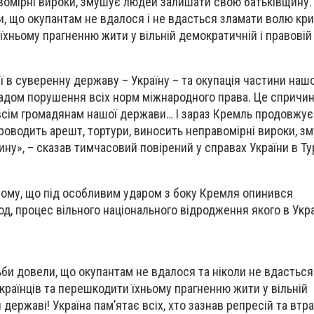
вомірні вироки, змушує людей залишати свою батьківщину. 
и, що окупантам не вдалося і не вдасться зламати волю кр
 їхньому прагненню жити у вільній демократичній і правовій
 в суверенну державу – Україну – та окупація частини нашої
адом порушення всіх норм міжнародного права. Це спричи
всім громадянам нашої держави… І зараз Кремль продовжу
роводить арешт, тортури, виносить неправомірні вироки, 
ну», – сказав тимчасовий повірений у справах України в Ту
тому, що під особливим ударом з боку Кремля опинився
д, процес вільного національного відродження якого в Укра
тьби довели, що окупантам не вдалося та ніколи не вдастьс
українців та перешкодити їхньому прагненню жити у вільній
 державі! Україна пам’ятає всіх, хто зазнав репресій та втр