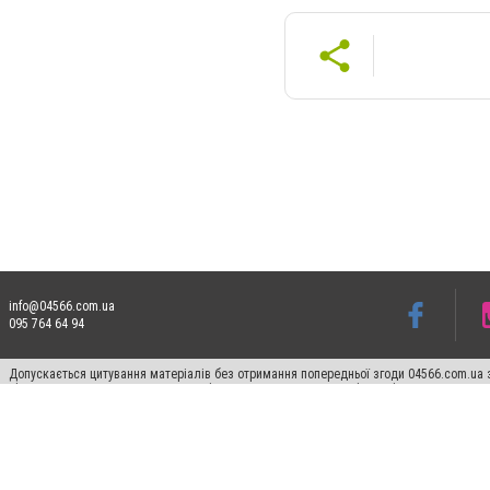
info@04566.com.ua
095 764 64 94
Допускається цитування матеріалів без отримання попередньої згоди 04566.com.ua з
відкритого для пошукових систем гіперпосилання на цитовані статті не нижче друго
Матеріали з плашками "Новини компаній", "Промо", "Партнерський матеріал", "Партнер
Реклама на сайті
Франшиза 