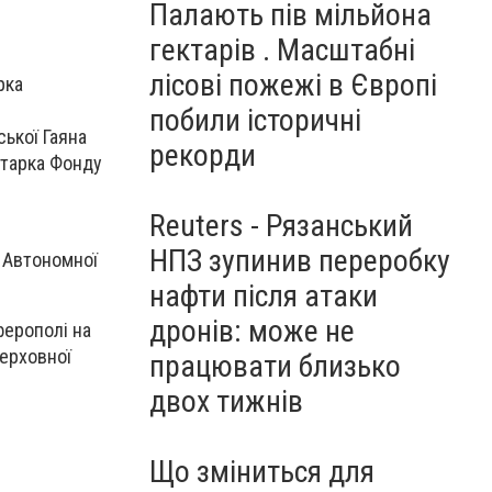
Палають пів мільйона
гектарів . Масштабні
лісові пожежі в Європі
рка
побили історичні
ської Гаяна
рекорди
етарка Фонду
Reuters - Рязанський
НПЗ зупинив переробку
ї Автономної
нафти після атаки
дронів: може не
ферополі на
Верховної
працювати близько
двох тижнів
Що зміниться для