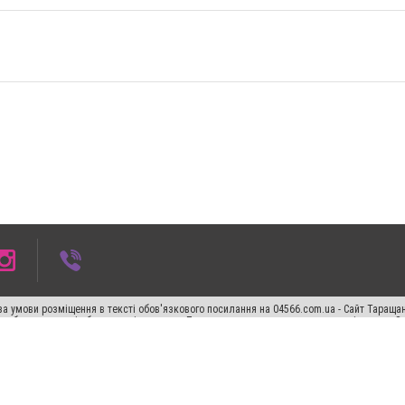
а умови розміщення в тексті обов'язкового посилання на 04566.com.ua - Cайт Таращан
го абзацу в тексті або в якості джерела. Порушення виняткових прав переслідується З
ський спецпроєкт", "Політичні новини", "Пресреліз", "PR", "Офіційно", "Політична рек
"CitySites"
Правила класифайд
Редакційна політика
Політика конфіденційності
Пр