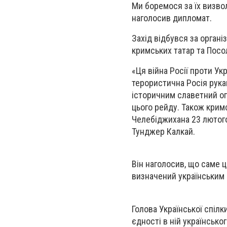
Ми боремося за їх визво
наголосив дипломат.
Захід відбувся за органі
кримських татар та Посол
«Ця війна Росії проти Ук
терористична Росія рука
історичним славетний оп
цього рейду. Також кримс
Челебіджихана 23 лютого
Тунджер Калкай.
Він наголосив, що саме ц
визначений українським 
Голова Української спілк
єдності в ній українськог