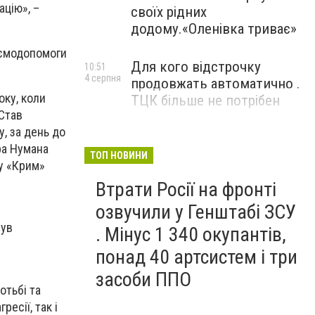
цію», –
своїх рідних
додому.«Оленівка триває»
заємодопомоги
Для кого відстрочку
10:51
4 серпня
продовжать автоматично .
оку, коли
ТЦК більше не потрібен
Став
, за день до
ра Нумана
ТОП НОВИНИ
ду «Крим»
Втрати Росії на фронті
озвучили у Генштабі ЗСУ
був
. Мінус 1 340 окупантів,
понад 40 артсистем і три
засоби ППО
отьбі та
ресії, так і