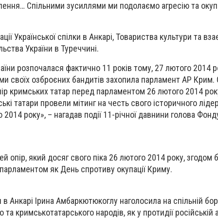
лення… Спільними зусиллями ми подолаємо агресію та окупа
зації Української спілки в Анкарі, Товариства культури та в
ьства України в Туреччині.
раїни розпочалася фактично 11 років тому, 27 лютого 2014 р
ми своїх озброєних бандитів захопила парламент АР Крим. 
ір кримських татар перед парламентом 26 лютого 2014 року
ькі татари провели мітинг на честь свого історичного ліде
 2014 року», – нагадав події 11-річної давнини голова Фон
ей опір, який досяг свого піка 26 лютого 2014 року, згодом 
парламентом як День спротиву окупації Криму.
и в Анкарі Ірина Амбаркютюкоглу наголосила на спільній бор
о та кримськотатарського народів, як у протидії російській аг