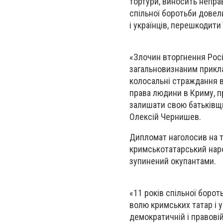
тортури, виносить непра
спільної боротьби довел
і українців, перешкодити
«Злочин вторгнення Росії
загальновизнаним прикл
колосальні страждання 
права людини в Криму, п
залишати свою батьківщи
Олексій Чернишев.
Дипломат наголосив на 
кримськотатарський наро
зупинений окупантами.
«11 років спільної боро
волю кримських татар і 
демократичній і правовій