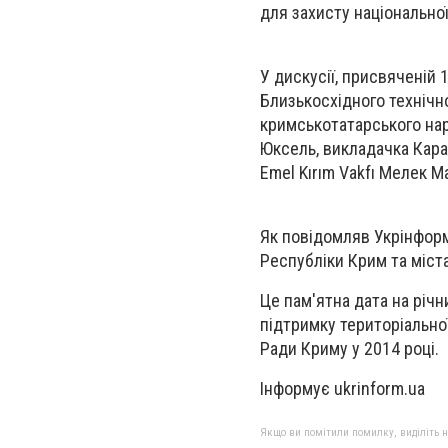
для захисту національної
У дискусії, присвяченій 
Близькосхідного техніч
кримськотатарського нар
Юксель, викладачка Кара
Emel Kırım Vakfı Мелек М
Як повідомляв Укрінформ
Республіки Крим та міст
Це пам'ятна дата на річн
підтримку територіальної
Ради Криму у 2014 році.
Інформує ukrinform.ua
Якщо ви помітили помилку, виділіть нео