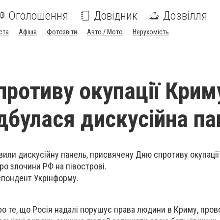
Оголошення
Довідник
Дозвілля
ста
Афіша
Фотозвіти
Авто / Мото
Нерухомість
противу окупації Крим
ідбулася дискусійна п
вили дискусійну панель, присвячену Дню спротиву окупації
ро злочини РФ на півострові.
спондент Укрінформу.
ро те, що Росія надалі порушує права людини в Криму, пров