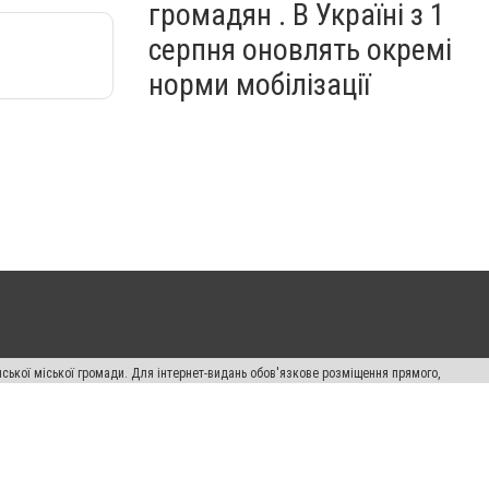
громадян . В Україні з 1
серпня оновлять окремі
норми мобілізації
ської міської громади. Для інтернет-видань обов'язкове розміщення прямого,
аконом.
лама" публікуються на правах реклами.
авила сайту
Автори проєкту