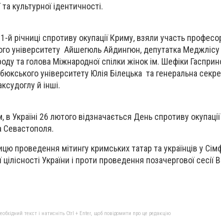
 та культурної ідентичності.
11-й річниці спротиву окупації Криму, взяли участь професо
ного університету Айшегюль Айдингюн, депутатка Меджлісу
оду та голова Міжнародної спілки жінок ім. Шефіки Гасприн
бюкського університету Юлія Білецька та генеральна секр
аксудоглу й інші.
, в Україні 26 лютого відзначається День спротиву окупаці
а Севастополя.
ицю проведення мітингу кримських татар та українців у Сім
 цілісності України і проти проведення позачергової сесії 
бхідний текст і натисніть Ctrl + Enter, щоб повідомити про це редакцію