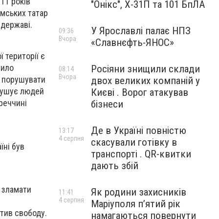
11 років
"Онікс", Х-31П та 101 БпЛА
имських татар
 державі.
У Ярославлі палає НПЗ
09:36
Вчора
«Славнєфть-ЯНОС»
 території є
нило
Росіяни знищили склади
08:14
Вчора
є порушувати
двох великих компаній у
змушує людей
Києві . Ворог атакував
реччині
бізнеси
Де в Україні повністю
13:17
4 серпня
скасували готівку в
їні був
транспорті . QR-квитки
дають збій
я зламати
Як родини захисників
11:41
4 серпня
Маріуполя пʼятий рік
атив свободу.
намагаються повернути