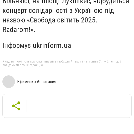
Вільнюсі, на площі Лукішкес, відбудеться
концерт солідарності з Україною під
назвою «Свобода світить 2025.
Radarom!».
Інформує ukrinform.ua
Якщо ви помітили помилку, виділіть необхідний текст і натисніть Ctrl + Enter, щоб
повідомити про це редакцію
Ефименко Анастасия