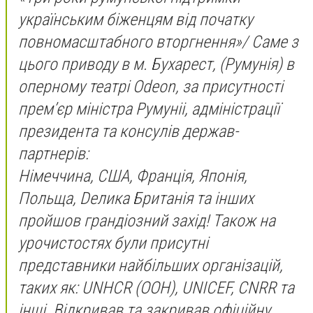
українським біженцям від початку
повномасштабного вторгнення»/ Саме з
цього приводу в м. Бухарест, (Румунія) в
оперному театрі Odeon, за присутності
премʼєр міністра Румуніі, адміністрації
президента та консулів держав-
партнерів:
Німеччина, США, Франція, Японія,
Польща, Dелика Британія та інших
пройшов грандіозний захід! Також на
урочистостях були присутні
представники найбільших організацій,
таких як: UNHCR (ООН), UNICEF, CNRR та
інші. Відкривав та закривав офіційну