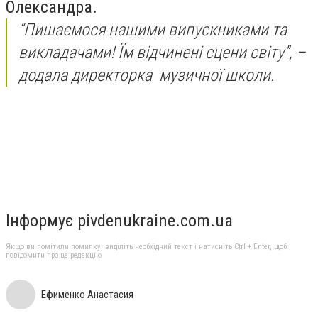
Олександра.
“Пишаємося нашими випускниками та
викладачами! Їм відчинені сцени світу”, –
додала директорка музичної школи.
Інформує pivdenukraine.com.ua
Якщо ви помітили помилку, виділіть необхідний текст і натисніть Ctrl + Enter, щоб
повідомити про це редакцію
Ефименко Анастасия