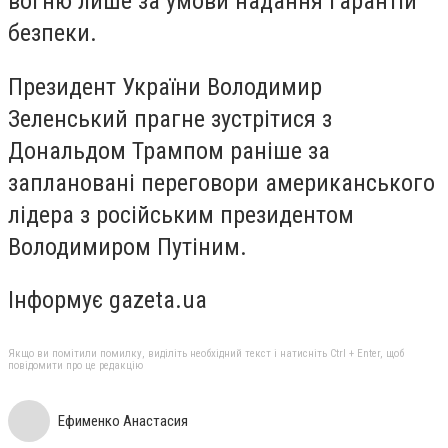
вогню лише за умови надання гарантій
безпеки.
Президент України Володимир
Зеленський прагне зустрітися з
Дональдом Трампом раніше за
заплановані переговори американського
лідера з російським президентом
Володимиром Путіним.
Інформує gazeta.ua
Якщо ви помітили помилку, виділіть необхідний текст і натисніть Ctrl + Enter, щоб
повідомити про це редакцію
Ефименко Анастасия