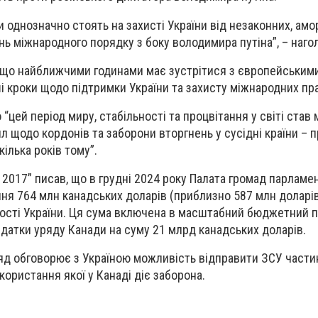
 однозначно стоять на захисті України від незаконних, амо
 міжнародного порядку з боку володимира путіна”, – нагол
 що найближчими годинами має зустрітися з європейським
 кроки щодо підтримки України та захисту міжнародних пр
 “цей період миру, стабільності та процвітання у світі ста
 щодо кордонів та заборони вторгнень у сусідні країни – п
ілька років тому”.
 2017” писав, що в грудні 2024 року Палата громад парламе
ня 764 млн канадських доларів (приблизно 587 млн доларі
ості України. Ця сума включена в масштабний бюджетний п
датки уряду Канади на суму 21 млрд канадських доларів.
ряд обговорює з Україною можливість відправити ЗСУ части
икористання якої у Канаді діє заборона.