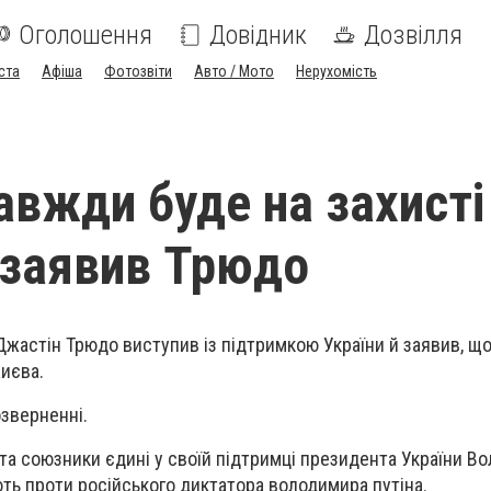
Оголошення
Довідник
Дозвілля
ста
Афіша
Фотозвіти
Авто / Мото
Нерухомість
авжди буде на захисті
, заявив Трюдо
Джастін Трюдо виступив із підтримкою України й заявив, що
Києва.
озверненні.
 та союзники єдині у своїй підтримці президента України В
ть проти російського диктатора володимира путіна.