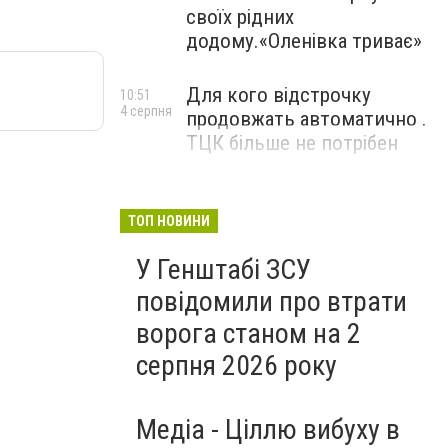
своїх рідних
додому.«Оленівка триває»
Для кого відстрочку
10:51
4 серпня
продовжать автоматично .
ТЦК більше не потрібен
ТОП НОВИНИ
У Генштабі ЗСУ
повідомили про втрати
ворога станом на 2
серпня 2026 року
Медіа - Ціллю вибуху в