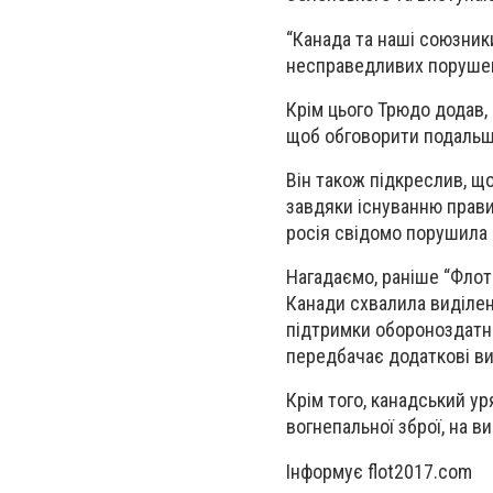
“Канада та наші союзники
несправедливих порушень
Крім цього Трюдо додав,
щоб обговорити подальші
Він також підкреслив, що
завдяки існуванню правил
росія свідомо порушила к
Нагадаємо, раніше “Флот
Канади схвалила виділен
підтримки обороноздатн
передбачає додаткові ви
Крім того, канадський у
вогнепальної зброї, на в
Інформує flot2017.com