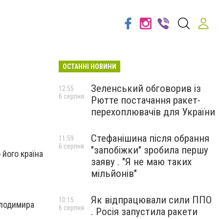
ОСТАННІ НОВИНИ
Зеленський обговорив із
12:55
6 серпня
Рютте постачання ракет-
перехоплювачів для України
Стефанішина після обрання
11:59
6 серпня
"запобіжки" зробила першу
 його країна
заяву . "Я не маю таких
мільйонів"
Як відпрацювали сили ППО
10:15
олодимира
6 серпня
. Росія запустила ракети