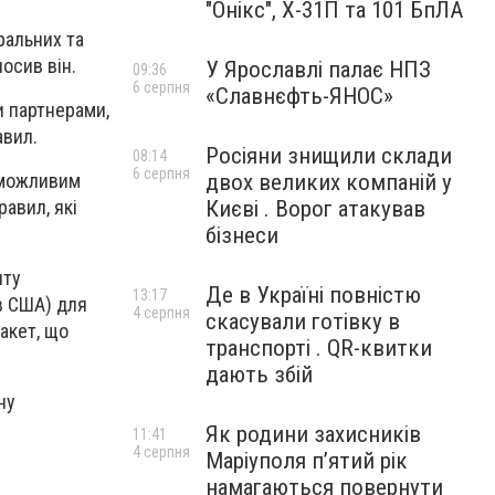
"Онікс", Х-31П та 101 БпЛА
ральних та
осив він.
У Ярославлі палає НПЗ
09:36
6 серпня
«Славнєфть-ЯНОС»
и партнерами,
авил.
Росіяни знищили склади
08:14
6 серпня
в можливим
двох великих компаній у
равил, які
Києві . Ворог атакував
бізнеси
нту
Де в Україні повністю
13:17
в США) для
4 серпня
скасували готівку в
акет, що
транспорті . QR-квитки
дають збій
ну
Як родини захисників
11:41
4 серпня
Маріуполя пʼятий рік
намагаються повернути