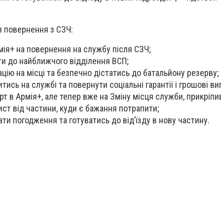
я повернення з СЗЧ:
мія+ на повернення на службу після СЗЧ;
ти до найближчого відділення ВСП;
цію на місці та безпечно дістатись до батальйону резерву;
тись на службі та повернути соціальні гарантії і грошові ви
рт в Армія+, але тепер вже на Зміну місця служби, прикріп
ст від частини, куди є бажання потрапити;
ти погодження та готуватись до від’їзду в нову частину.