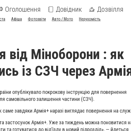
Оголошення
Довідник
Дозвілля
ста
Афіша
Фотозвіти
Авто / Мото
Нерухомість
я від Міноборони : як
ись із СЗЧ через Армі
раїни опублікувало покрокову інструкцію для повернення
ля самовільного залишення частини (СЗЧ).
к саме завдяки Армія+ наразі виглядає повернення на служ
та застосунок Армія+. Уже за тиждень можна поновитися на
и та готуватися до від’їзду в новий підрозділ», — йдеться