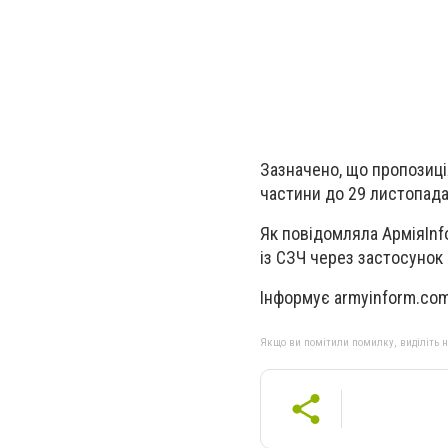
Зазначено, що пропозиція
частини до 29 листопада
Як повідомляла АрміяInf
із СЗЧ через застосунок
Інформує armyinform.com
Якщо ви помітили помилку, виділіть нео