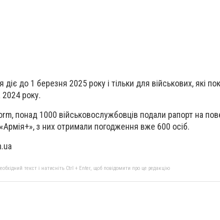
 діє до 1 березня 2025 року і тільки для військових, які по
 2024 року.
orm, понад 1000 військовослужбовців подали рапорт на по
 «Армія+», з них отримали погодження вже 600 осіб.
.ua
бхідний текст і натисніть Ctrl + Enter, щоб повідомити про це редакцію