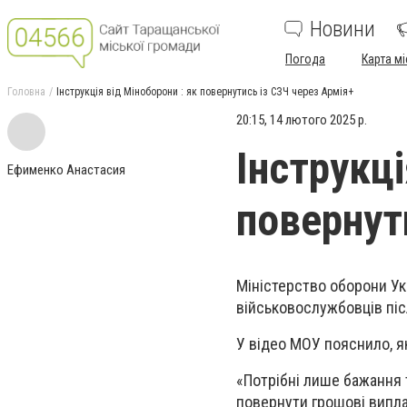
Новини
Погода
Карта мі
Головна
Інструкція від Міноборони : як повернутись із СЗЧ через Армія+
20:15, 14 лютого 2025 р.
Інструкці
Ефименко Анастасия
повернут
Міністерство оборони Ук
військовослужбовців піс
У відео МОУ пояснило, я
«Потрібні лише бажання 
повернути грошові виплат