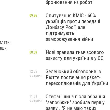
бронювання на роботі
Опитування КМІС - 60%
09:36
українців проти передачі
Донбасу Росії, але
підтримують
заморожування війни
плати;
ивши
Нові правила тимчасового
08:08
захисту для українців у ЄС
Зеленський обговорив із
12:55
6 серпня
Рютте постачання ракет-
перехоплювачів для України
Стефанішина після обрання
11:59
6 серпня
"запобіжки" зробила першу
заяву . "Я не маю таких