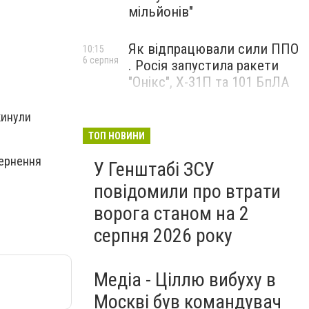
мільйонів"
Як відпрацювали сили ППО
10:15
6 серпня
. Росія запустила ракети
"Онікс", Х-31П та 101 БпЛА
кинули
ТОП НОВИНИ
вернення
У Генштабі ЗСУ
повідомили про втрати
ворога станом на 2
серпня 2026 року
Медіа - Ціллю вибуху в
Москві був командувач