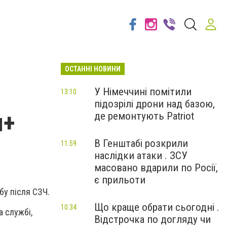
ОСТАННІ НОВИНИ
У Німеччині помітили
13:10
підозрілі дрони над базою,
я+
де ремонтують Patriot
В Генштабі розкрили
11:59
наслідки атаки . ЗСУ
масовано вдарили по Росії,
є прильоти
бу після СЗЧ.
Що краще обрати сьогодні .
10:34
 службі,
Відстрочка по догляду чи