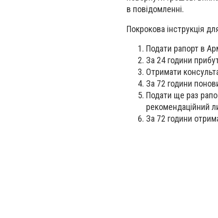
в повідомленні.
Покрокова інструкція дл
Подати рапорт в Ар
За 24 години прибу
Отримати консульта
За 72 години понови
Подати ще раз рапо
рекомендаційний ли
За 72 години отрима