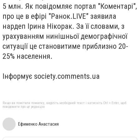
5 млн. Як повідомляє портал "Коментарі",
про це в ефірі "Ранок.LIVE" заявила
нардеп Ірина Нікорак. За її словами, з
урахуванням нинішньої демографічної
ситуації це становитиме приблизно 20-
25% населення.
Інформує society.comments.ua
Якщо ви помітили помилку, виділіть необхідний текст і натисніть Ctrl + Enter, щоб
повідомити про це редакцію
Ефименко Анастасия