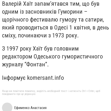
Валерій Хаїт запам’ятався тим, що був
одним із засновників Гуморини –
щорічного фестивалю гумору та сатири,
який проводиться в Одесі 1 квітня, в день
сміху, починаючи з 1973 року.
З 1997 року Хаїт був головним
редактором Одеського гумористичного
журналу “Фонтан”.
Інформує komersant.info
Якщо ви помітили помилку, виділіть необхідний текст і натисніть Ctrl + Enter, щоб
повідомити про це редакцію
Ефименко Анастасия