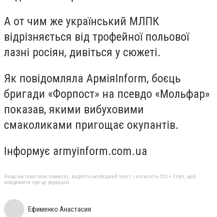
А от чим же український МЛПК
відрізняється від трофейної польової
лазні росіян, дивіться у сюжеті.
Як повідомляла АрміяInform, боєць
бригади «Форпост» на псевдо «Мольфар»
показав, якими вибуховими
смаколиками пригощає окупантів.
Інформує armyinform.com.ua
Якщо ви помітили помилку, виділіть необхідний текст і натисніть Ctrl + Enter, щоб
повідомити про це редакцію
Ефименко Анастасия