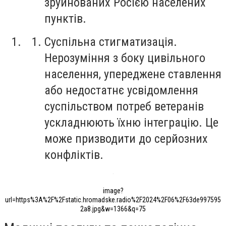
зруйнованих Росією населених
пунктів.
Суспільна стигматизація.
Нерозуміння з боку цивільного
населення, упереджене ставлення
або недостатнє усвідомлення
суспільством потреб ветеранів
ускладнюють їхню інтеграцію. Це
може призводити до серйозних
конфліктів.
image?
url=https%3A%2F%2Fstatic.hromadske.radio%2F2024%2F06%2F63de997595
2a8.jpg&w=1366&q=75