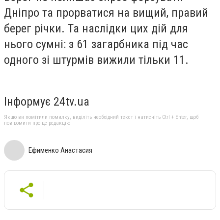
Дніпро та прорватися на вищий, правий
берег річки. Та наслідки цих дій для
нього сумні: з 61 загарбника під час
одного зі штурмів вижили тільки 11.
Інформує 24tv.ua
Якщо ви помітили помилку, виділіть необхідний текст і натисніть Ctrl + Enter, щоб
повідомити про це редакцію
Ефименко Анастасия