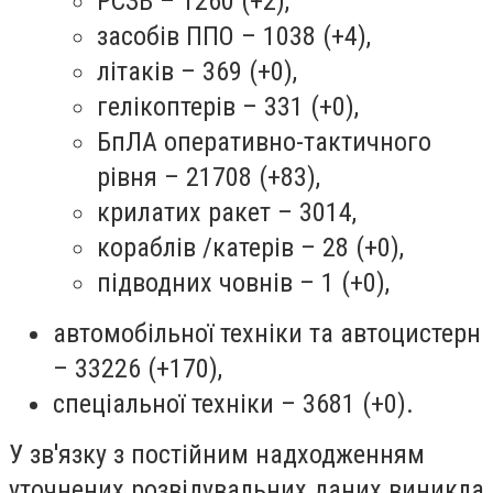
РСЗВ – 1260 (+2),
засобів ППО – 1038 (+4),
літаків – 369 (+0),
гелікоптерів – 331 (+0),
БпЛА оперативно-тактичного
рівня – 21708 (+83),
крилатих ракет – 3014,
кораблів /катерів – 28 (+0),
підводних човнів – 1 (+0),
автомобільної техніки та автоцистерн
– 33226 (+170),
спеціальної техніки – 3681 (+0).
У зв'язку з постійним надходженням
уточнених розвідувальних даних виникла