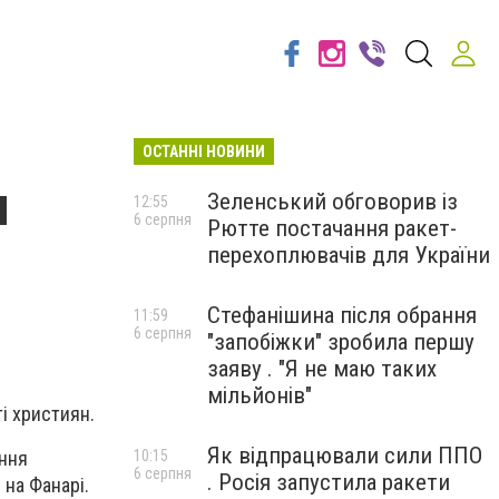
ОСТАННІ НОВИНИ
я
Зеленський обговорив із
12:55
6 серпня
Рютте постачання ракет-
перехоплювачів для України
Стефанішина після обрання
11:59
6 серпня
"запобіжки" зробила першу
заяву . "Я не маю таких
мільйонів"
і християн.
Як відпрацювали сили ППО
10:15
ання
6 серпня
. Росія запустила ракети
 на Фанарі.