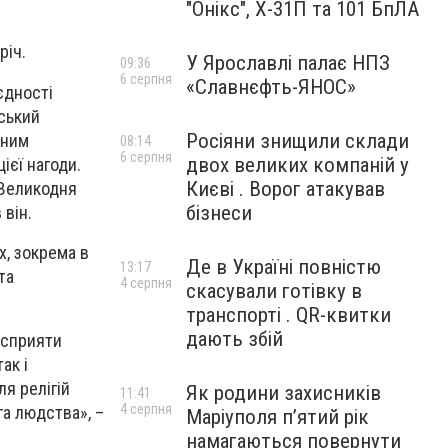
"Онікс", Х-31П та 101 БпЛА
річ.
У Ярославлі палає НПЗ
09:36
6 серпня
«Славнєфть-ЯНОС»
єдності
нський
Росіяни знищили склади
ьним
08:14
6 серпня
двох великих компаній у
ієї нагоди.
Києві . Ворог атакував
 Великодня
бізнеси
 він.
х, зокрема в
Де в Україні повністю
13:17
та
4 серпня
скасували готівку в
транспорті . QR-квитки
дають збій
 сприяти
ак і
я релігій
Як родини захисників
11:41
4 серпня
га людства», –
Маріуполя пʼятий рік
намагаються повернути