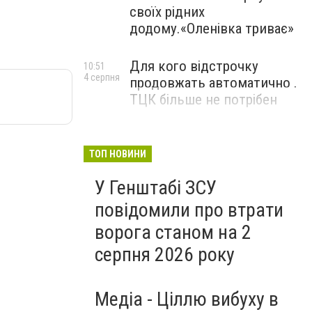
своїх рідних
додому.«Оленівка триває»
Для кого відстрочку
10:51
4 серпня
продовжать автоматично .
ТЦК більше не потрібен
ТОП НОВИНИ
У Генштабі ЗСУ
повідомили про втрати
ворога станом на 2
серпня 2026 року
Медіа - Ціллю вибуху в