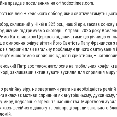
ійна правда з посиланням на orthodoxtimes.com.
ості ювілею Нікейського собору, який святкуватимуть цього
р, скликаний у Нікеї в 325 році нашої ери, заклав основу 
ру, яку ми підтримуємо сьогодні. У травні 2025 року Вселе
з Римо-Католицькою Церквою відзначатиме цю річницю спіл
ше смирення очікує вітати Його Святість Папу Франциска з ц
ає на перший план нагальну проблему єдиного святкування
евід’ємною темою сприяння єдності християн», – наголосив
енський Патріарх також наголосив на глобальних конфлікта
Сході, закликавши активізувати зусилля для сприяння миру 
релігійну віру, не звертаючи уваги на необхідність релігій
ога включає мотиви сприяння як внутрішньому, духовному, т
у миру, подоланню агресії та насильства. Миротворчі зусилл
 міжконфесійного діалогу та співпраці заради загального бла
ломій.