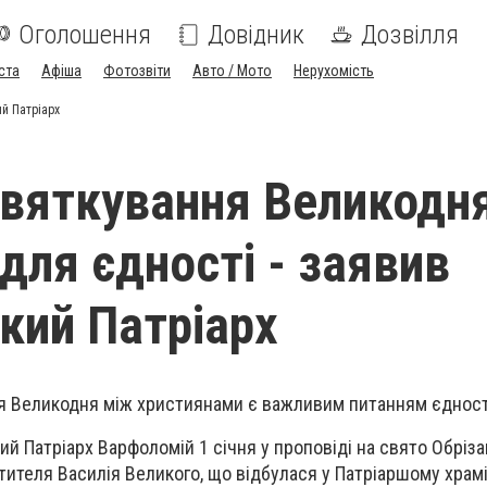
Оголошення
Довідник
Дозвілля
ста
Афіша
Фотозвіти
Авто / Мото
Нерухомість
й Патріарх
святкування Великодн
для єдності - заявив
кий Патріарх
ня Великодня між християнами є важливим питанням єдност
ий Патріарх Варфоломій 1 січня у проповіді на свято Обріз
тителя Василія Великого, що відбулася у Патріаршому храмі