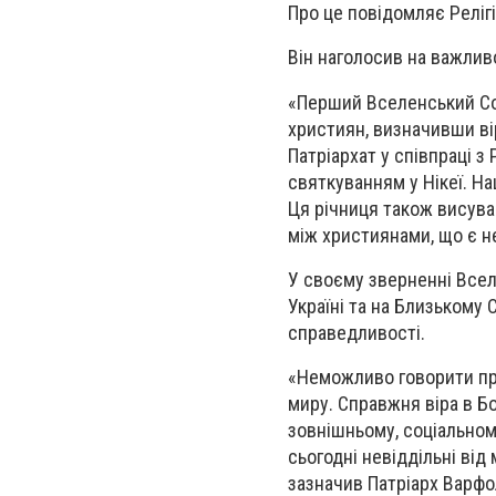
Про це повідомляє Реліг
Він наголосив на важлив
«Перший Вселенський Собо
християн, визначивши ві
Патріархат у співпраці 
святкуванням у Нікеї. На
Ця річниця також висув
між християнами, що є н
У своєму зверненні Всел
Україні та на Близькому 
справедливості.
«Неможливо говорити про 
миру. Справжня віра в Б
зовнішньому, соціальном
сьогодні невіддільні від
зазначив Патріарх Варфо