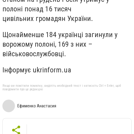
полоні понад 16 тисяч
цивільних громадян України.
Щонайменше 184 українці загинули у
ворожому полоні, 169 з них –
військовослужбовці.
Інформує ukrinform.ua
Якщо ви помітили помилку, виділіть необхідний текст і натисніть Ctrl + Enter, щоб
повідомити про це редакцію
Ефименко Анастасия