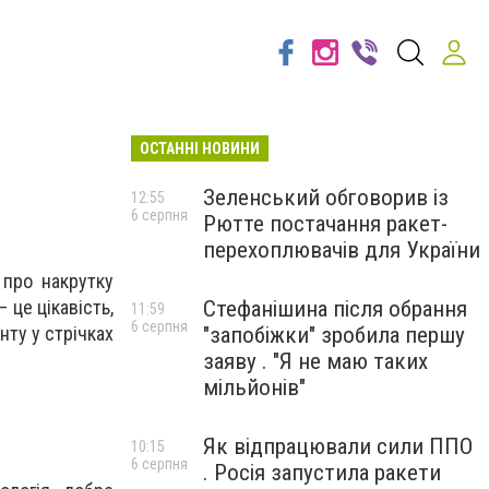
ОСТАННІ НОВИНИ
Зеленський обговорив із
12:55
6 серпня
Рютте постачання ракет-
перехоплювачів для України
 про накрутку
 це цікавість,
Стефанішина після обрання
11:59
6 серпня
нту у стрічках
"запобіжки" зробила першу
заяву . "Я не маю таких
мільйонів"
Як відпрацювали сили ППО
10:15
6 серпня
. Росія запустила ракети