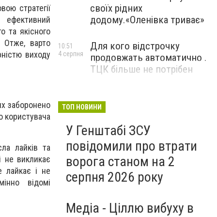
своїх рідних
вою стратегії
додому.«Оленівка триває»
е ефективний
о та якісного
. Отже, варто
Для кого відстрочку
10:51
рністю виходу
4 серпня
продовжать автоматично .
ТЦК більше не потрібен
их заборонено
ТОП НОВИНИ
го користувача
У Генштабі ЗСУ
повідомили про втрати
ла лайків та
ворога станом на 2
і не викликає
е лайкає і не
серпня 2026 року
мінно відомі
Медіа - Ціллю вибуху в