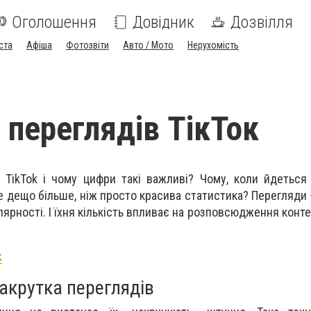
Оголошення
Довідник
Дозвілля
ста
Афіша
Фотозвіти
Авто / Мото
Нерухомість
 переглядів ТікТок
TikTok і чому цифри такі важливі? Чому, коли йдеться
це дещо більше, ніж просто красива статистика? Перегляди –
ярності. І їхня кількість впливає на розповсюдження конте
k
акрутка переглядів