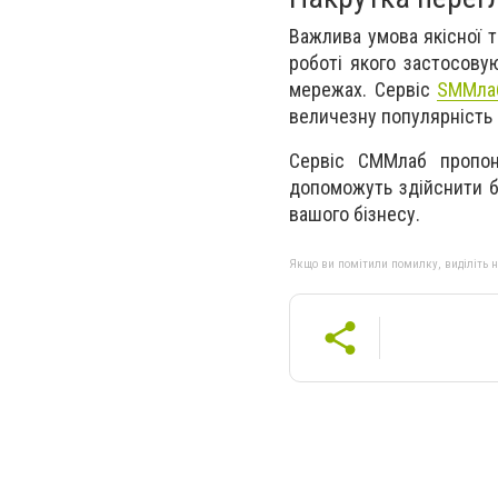
Важлива умова якісної т
роботі якого застосовую
мережах. Сервіс
SMMла
величезну популярність 
Сервіс СММлаб пропон
допоможуть здійснити б
вашого бізнесу.
Якщо ви помітили помилку, виділіть нео