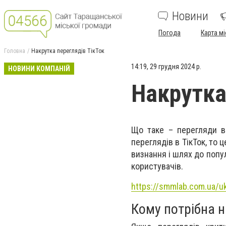
Новини
Погода
Карта мі
Головна
Накрутка переглядів ТікТок
14:19, 29 грудня 2024 р.
НОВИНИ КОМПАНІЙ
Накрутка
Що таке – перегляди в 
переглядів в ТікТок, то 
визнання і шлях до попул
користувачів.
https://smmlab.com.ua/u
Кому потрібна н