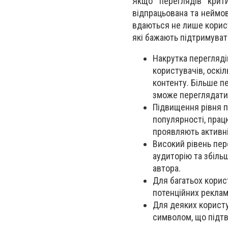
Якщо переглядів крити
відпрацьована та неймов
вдаються не лише корист
які бажають підтримувати
Накрутка перегляді
користувачів, оскі
контенту. Більше п
зможе переглядати 
Підвищення рівня п
популярності, прац
проявляють активні
Високий рівень пер
аудиторію та збіль
автора.
Для багатьох корис
потенційних реклам
Для деяких користу
символом, що підтв