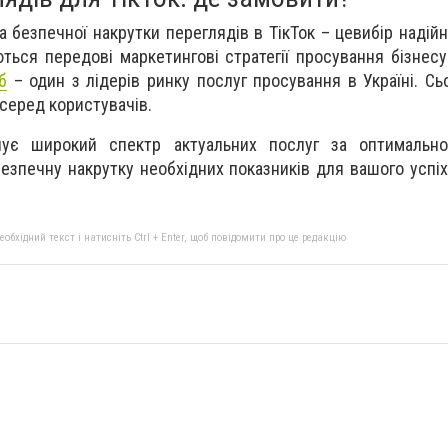
а безпечної накрутки переглядів в ТікТок – цевибір надійн
ться передові маркетингові стратегії просування бізнесу
б
– один з лідерів ринку послуг просування в Україні. Сьо
серед користувачів.
ує широкий спектр актуальних послуг за оптимальн
езпечну накрутку необхідних показників для вашого успіх
бхідний текст і натисніть Ctrl + Enter, щоб повідомити про це редакцію