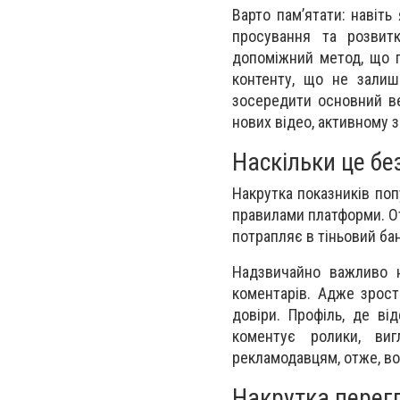
Варто пам’ятати: навіть
просування та розвит
допоміжний метод, що п
контенту, що не залиш
зосередити основний ве
нових відео, активному 
Наскільки це бе
Накрутка показників по
правилами платформи. От
потрапляє в тіньовий бан
Надзвичайно важливо н
коментарів. Адже зрост
довіри. Профіль, де ві
коментує ролики, виг
рекламодавцям, отже, во
Накрутка перегл