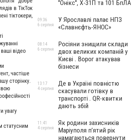
ологія добре
"Онікс", Х-31П та 101 БпЛА
лядів в ТікТок
ені тіктокери,
У Ярославлі палає НПЗ
09:36
6 серпня
«Славнєфть-ЯНОС»
ті
нжуванні
Росіяни знищили склади
08:14
6 серпня
 ваші відео
двох великих компаній у
Києві . Ворог атакував
ми
бізнеси
ент, частіше
ашу сторінку.
Де в Україні повністю
13:17
свою
4 серпня
скасували готівку в
рофесійності
транспорті . QR-квитки
дають збій
и увагу
Як родини захисників
11:41
им статусним
4 серпня
Маріуполя пʼятий рік
намагаються повернути