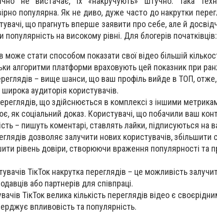
чно не вистачає, їх «накручують» штучно. Така техн
ірно популярна. Як не диво, дуже часто до накрутки перег
увачі, що прагнуть вперше заявити про себе, але й досвідч
 популярність на високому рівні. Для блогерів початківців:
в може стати способом показати свої відео більшій кількос
льки алгоритми платформи враховують цей показник при ра
ереглядів – вище шанси, що ваш профіль вийде в ТОП, отже,
широка аудиторія користувачів.
ереглядів, що здійснюється в комплексі з іншими метрика
ює, як соціальний доказ. Користувачі, що побачили ваш конт
сть – пишуть коментарі, ставлять лайки, підписуються на в
еглядів дозволяє залучити нових користувачів, збільшити 
шити рівень довіри, створюючи враження популярності та п
тувачів ТікТок накрутка переглядів – це можливість залучит
одавців або партнерів для співпраці.
вачів ТікТок велика кількість переглядів відео є своєрідн
ерджує впливовість та популярність.