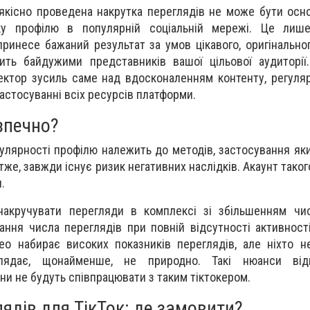
 якісно проведена накрутка переглядів не може бути осно
ку профілю в популярній соціальній мережі. Це лиш
ринесе бажаний результат за умов цікавого, оригінальног
ить байдужими представників вашої цільової аудиторії
ктор зусиль саме над вдосконаленням контенту, регуля
застосуванні всіх ресурсів платформи.
зпечно?
пулярності профілю належить до методів, застосування як
же, завжди існує ризик негативних наслідків. Акаунт тако
.
акручувати перегляди в комплексі зі збільшенням чис
ання числа переглядів при повній відсутності активност
део набирає високих показників переглядів, але ніхто н
лядає, щонайменше, не природно. Такі нюанси від
ни не будуть співпрацювати з таким тіктокером.
ядів для ТікТок: де замовити?