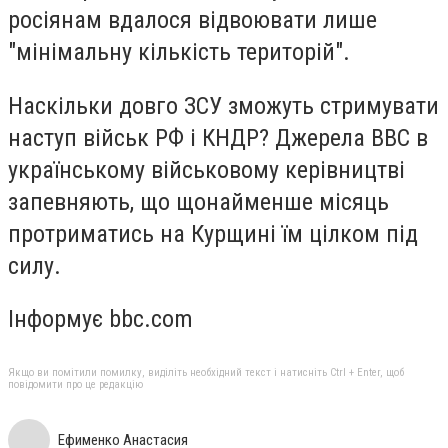
росіянам вдалося відвоювати лише
"мінімальну кількість територій".
Наскільки довго ЗСУ зможуть стримувати
наступ військ РФ і КНДР? Джерела ВВС в
українському військовому керівництві
запевняють, що щонайменше місяць
протриматись на Курщині їм цілком під
силу.
Інформує bbc.com
Якщо ви помітили помилку, виділіть необхідний текст і натисніть Ctrl + Enter, щоб
повідомити про це редакцію
Ефименко Анастасия