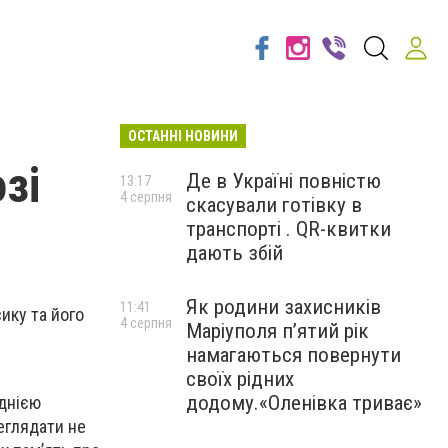
ОСТАННІ НОВИНИ
зі
Де в Україні повністю
13:17
4 серпня
скасували готівку в
транспорті . QR-квитки
дають збій
Як родини захисників
11:41
ику та його
4 серпня
Маріуполя пʼятий рік
намагаються повернути
своїх рідних
додому.«Оленівка триває»
однією
еглядати не