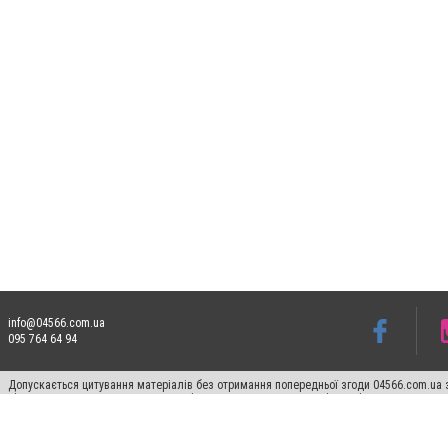
info@04566.com.ua
095 764 64 94
Допускається цитування матеріалів без отримання попередньої згоди 04566.com.ua з
відкритого для пошукових систем гіперпосилання на цитовані статті не нижче друго
Матеріали з плашками "Новини компаній", "Промо", "Партнерський матеріал", "Партнер