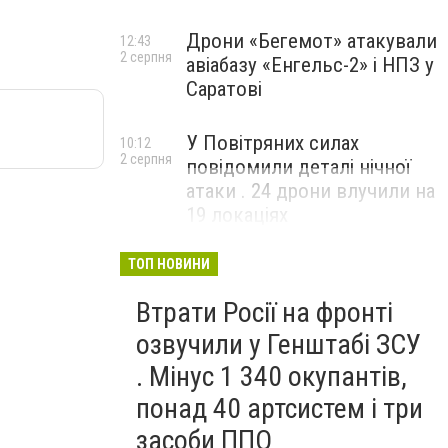
Дрони «Бегемот» атакували
12:43
2 серпня
авіабазу «Енгельс-2» і НПЗ у
Саратові
У Повітряних силах
10:12
2 серпня
повідомили деталі нічної
атаки . 24 дрони влучили на
19 локаціях
ТОП НОВИНИ
Втрати Росії на фронті
озвучили у Генштабі ЗСУ
. Мінус 1 340 окупантів,
понад 40 артсистем і три
засоби ППО