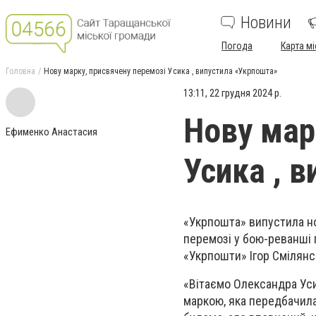
Новини
Погода
Карта мі
Головна
Нову марку, присвячену перемозі Усика , випустила «Укрпошта»
13:11, 22 грудня 2024 р.
Нову мар
Ефименко Анастасия
Усика , 
«Укрпошта» випустила но
перемозі у бою-реванші 
«Укрпошти» Ігор Смілянс
«Вітаємо Олександра Уси
маркою, яка передбачила