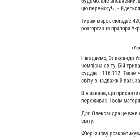
будемо, але впевнений, 
цю перемогу!», – йдеться
Тираж марок складає 420
розгортання прапора Укр
«Укр
Нагадаємо, Олександр Ус
чемпіона світу. Бій три
суддів – 116:112. Таким
світу в надважкій вазі, 
Він заявив, що присвятив
переживає. І всім матер
Для Олександра це вже с
світу.
Ф’юрі знову розкритикув