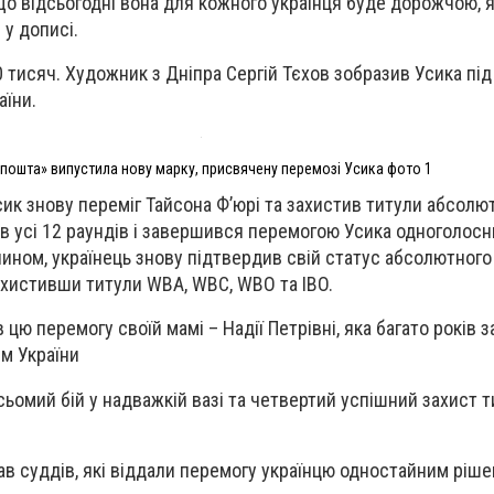
що відсьогодні вона для кожного українця буде дорожчою, я
 у дописі.
 тисяч. Художник з Дніпра Сергій Тєхов зобразив Усика під
аїни.
пошта» випустила нову марку, присвячену перемозі Усика фото 1
ик знову переміг Тайсона Ф’юрі та захистив титули абсолю
вав усі 12 раундів і завершився перемогою Усика одноголос
 чином, українець знову підтвердив свій статус абсолютного
захистивши титули WBA, WBC, WBO та IBO.
 цю перемогу своїй мамі – Надії Петрівні, яка багато років з
ям України
ьомий бій у надважкій вазі та четвертий успішний захист т
ав суддів, які віддали перемогу українцю одностайним ріш