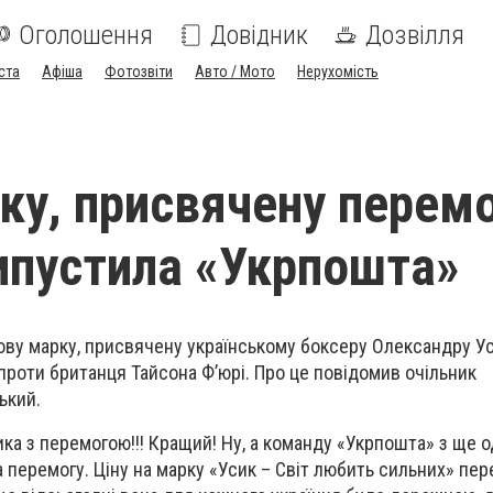
Оголошення
Довідник
Дозвілля
ста
Афіша
Фотозвіти
Авто / Мото
Нерухомість
ку, присвячену перемо
випустила «Укрпошта»
ву марку, присвячену українському боксеру Олександру Ус
проти британця Тайсона Ф’юрі. Про це
повідомив
очільник
ький.
ка з перемогою!!! Кращий! Ну, а команду «Укрпошта» з ще 
 перемогу. Ціну на марку «Усик – Світ любить сильних» пер