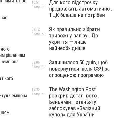
к памʼять про
Для кого відстрочку
10:51
4 серпня
продовжать автоматично .
ТЦК більше не потрібен
 час
Як правильно зібрати
09:12
4 серпня
тривожну валізу . До
укриття — лише
найнеобхідніше
тного
ним рішенням
 чемпіона
Залишилося 50 днів, щоб
08:06
4 серпня
повернутися після СЗЧ за
спрощеною програмою
а нього
The Washington Post
13:35
2 серпня
розкрив деталі вето .
итул чемпіона
Беньямін Нетаньягу
заблокував «Залізний
енням.
купол» для України