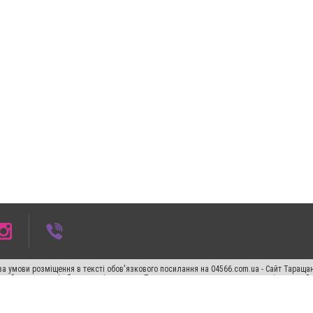
а умови розміщення в тексті обов'язкового посилання на 04566.com.ua - Cайт Таращан
го абзацу в тексті або в якості джерела. Порушення виняткових прав переслідується З
ський спецпроєкт", "Політичні новини", "Пресреліз", "PR", "Офіційно", "Політична рек