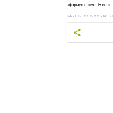
Інформує enovosty.com
Якщо ви помітили помилку, виділіть нео