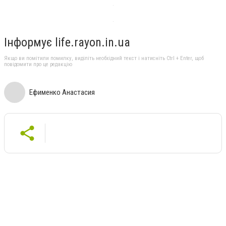
Інформує life.rayon.in.ua
Якщо ви помітили помилку, виділіть необхідний текст і натисніть Ctrl + Enter, щоб
повідомити про це редакцію
Ефименко Анастасия