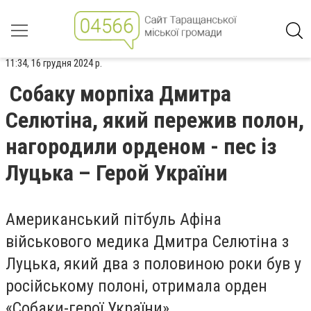
11:34, 16 грудня 2024 р.
Собаку морпіха Дмитра
Селютіна, який пережив полон,
нагородили орденом - пес із
Луцька – Герой України
Американський пітбуль Афіна
військового медика Дмитра Селютіна з
Луцька, який два з половиною роки був у
російському полоні, отримала орден
«Собаки-герої України».