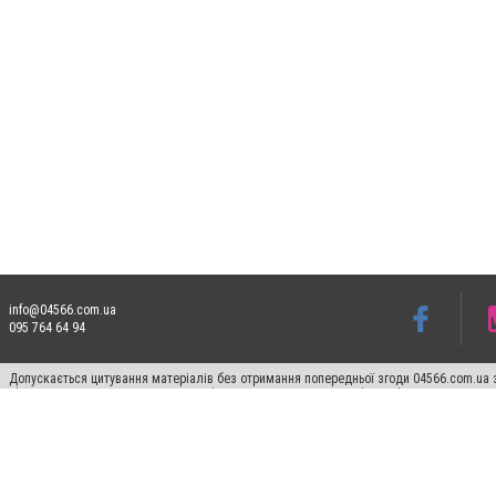
info@04566.com.ua
095 764 64 94
Допускається цитування матеріалів без отримання попередньої згоди 04566.com.ua з
відкритого для пошукових систем гіперпосилання на цитовані статті не нижче друго
Матеріали з плашками "Новини компаній", "Промо", "Партнерський матеріал", "Партнер
Реклама на сайті
Франшиза 