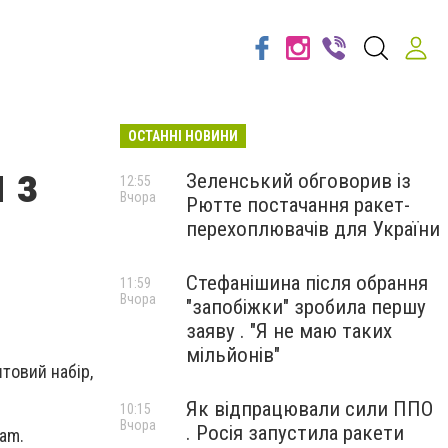
ОСТАННІ НОВИНИ
 з
Зеленський обговорив із
12:55
Вчора
Рютте постачання ракет-
перехоплювачів для України
Стефанішина після обрання
11:59
Вчора
"запобіжки" зробила першу
заяву . "Я не маю таких
мільйонів"
товий набір,
Як відпрацювали сили ППО
10:15
Вчора
. Росія запустила ракети
am.