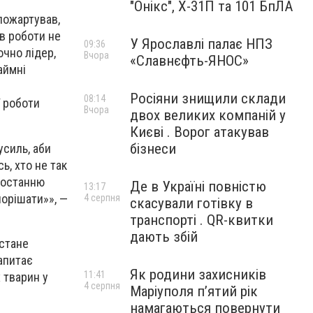
"Онікс", Х-31П та 101 БпЛА
 пожартував,
ів роботи не
У Ярославлі палає НПЗ
09:36
очно лідер,
Вчора
«Славнєфть-ЯНОС»
аймні
Росіяни знищили склади
08:14
 роботи
Вчора
двох великих компаній у
Києві . Ворог атакував
бізнеси
усиль, аби
ь, хто не так
и останню
Де в Україні повністю
13:17
порішати»», —
4 серпня
скасували готівку в
транспорті . QR-квитки
дають збій
 стане
апитає
Як родини захисників
11:41
х тварин у
4 серпня
Маріуполя пʼятий рік
намагаються повернути