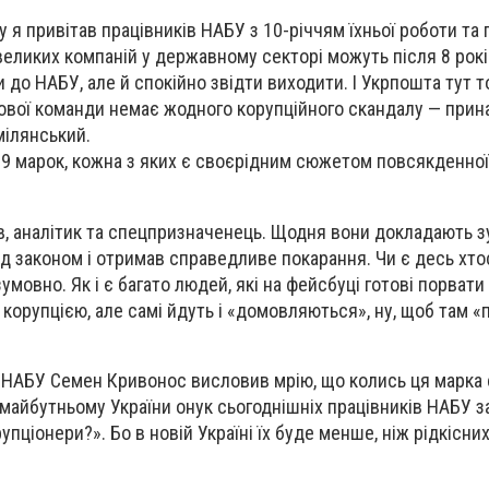
у я привітав працівників НАБУ з 10-річчям їхньої роботи та
 великих компаній у державному секторі можуть після 8 рок
до НАБУ, але й спокійно звідти виходити. І Укрпошта тут т
нової команди немає жодного корупційного скандалу — прин
мілянський.
9 марок, кожна з яких є своєрідним сюжетом повсякденної
ив, аналітик та спецпризначенець. Щодня вони докладають з
д законом і отримав справедливе покарання. Чи є десь хтос
мовно. Як і є багато людей, які на фейсбуці готові порват
корупцією, але самі йдуть і «домовляються», ну, щоб там «
к НАБУ Семен Кривонос висловив мрію, що колись ця марка
 майбутньому України онук сьогоднішніх працівників НАБУ з
рупціонери?». Бо в новій Україні їх буде менше, ніж рідкісни