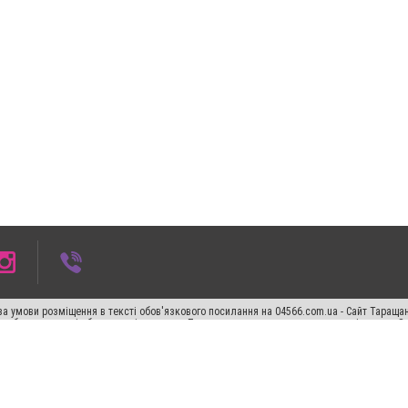
а умови розміщення в тексті обов'язкового посилання на 04566.com.ua - Cайт Таращан
го абзацу в тексті або в якості джерела. Порушення виняткових прав переслідується З
ський спецпроєкт", "Політичні новини", "Пресреліз", "PR", "Офіційно", "Політична рек
"CitySites"
Правила класифайд
Редакційна політика
Політика конфіденційності
Пр