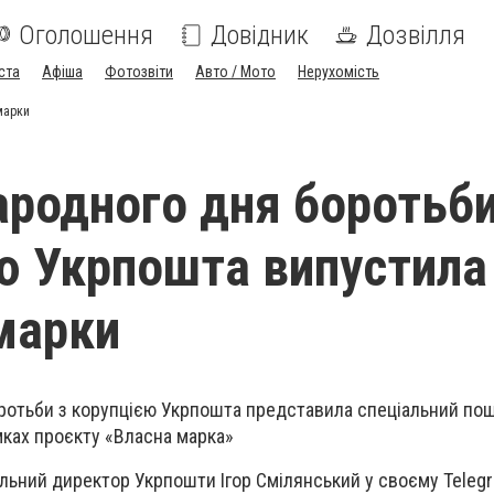
Оголошення
Довідник
Дозвілля
ста
Афіша
Фотозвіти
Авто / Мото
Нерухомість
марки
родного дня боротьби
ю Укрпошта випустила
марки
ротьби з корупцією Укрпошта представила спеціальний пош
ках проєкту «Власна марка»
льний директор Укрпошти Ігор Смілянський у своєму Telegr