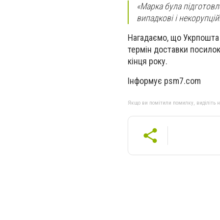
«Марка була підготовле
випадкові і некорупцій
Нагадаємо, що Укрпошта
термін доставки посилок
кінця року.
Інформує psm7.com
Якщо ви помітили помилку, виділіть нео