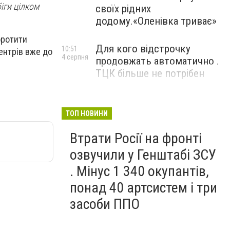
іги цілком
своїх рідних
додому.«Оленівка триває»
оротити
Для кого відстрочку
10:51
ентрів вже до
4 серпня
продовжать автоматично .
ТЦК більше не потрібен
ТОП НОВИНИ
Втрати Росії на фронті
озвучили у Генштабі ЗСУ
. Мінус 1 340 окупантів,
понад 40 артсистем і три
засоби ППО