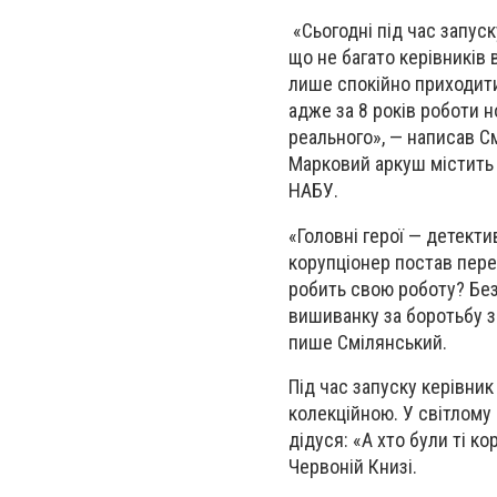
«Сьогодні під час запуск
що не багато керівників
лише спокійно приходити 
адже за 8 років роботи 
реального», — написав С
Марковий аркуш містить 
НАБУ.
«Головні герої — детект
корупціонер постав пере
робить свою роботу? Безу
вишиванку за боротьбу з 
пише Смілянський.
Під час запуску керівни
колекційною. У світлому
дідуся: «А хто були ті ко
Червоній Книзі.