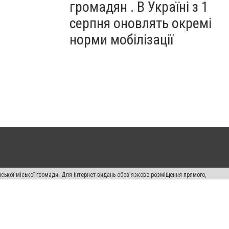
громадян . В Україні з 1
серпня оновлять окремі
норми мобілізації
ської міської громади. Для інтернет-видань обов'язкове розміщення прямого,
аконом.
лама" публікуються на правах реклами.
авила сайту
Автори проєкту