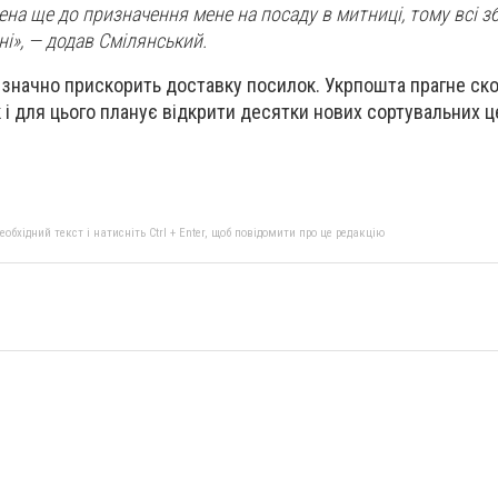
на ще до призначення мене на посаду в митниці, тому всі зб
ні», — додав Смілянський.
 значно прискорить доставку посилок. Укрпошта прагне ск
 і для цього планує відкрити десятки нових сортувальних ц
бхідний текст і натисніть Ctrl + Enter, щоб повідомити про це редакцію