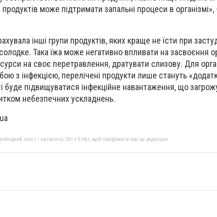
 продуктів може підтримати запальні процеси в організмі»,
ахувала інші групи продуктів, яких краще не їсти при застуд
 солодке. Така їжа може негативно впливати на засвоєння о
ресурси на своє перетравлення, дратувати слизову. Для орга
бою з інфекцією, перелічені продукти лише стануть «дода
і буде підвищуватися інфекційне навантаження, що загрож
витком небезпечних ускладнень.
.ua
бхідний текст і натисніть Ctrl + Enter, щоб повідомити про це редакцію