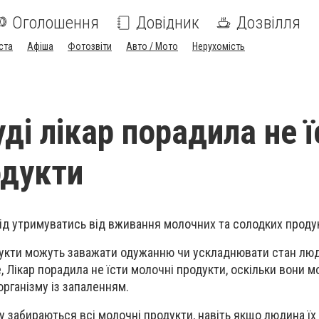
Оголошення
Довідник
Дозвілля
ста
Афіша
Фотозвіти
Авто / Мото
Нерухомість
ді лікар порадила не ї
одукти
слід утримуватись від вживання молочних та солодких продук
одукти можуть заважати одужанню чи ускладнювати стан люд
, Лікар порадила не їсти молочні продукти, оскільки вони 
рганізму із запаленням.
ну забираються всі молочні продукти, навіть якщо людина їх