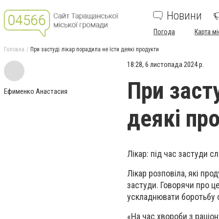
Новини
Погода
Карта мі
Головна
При застуді лікар порадила не їсти деякі продукти
18:28, 6 листопада 2024 р.
При засту
Ефименко Анастасия
деякі пр
Лікар: під час застуди 
Лікар розповіла, які пр
застуди. Говорячи про це
ускладнювати боротьбу о
«На час хвороби з раціо