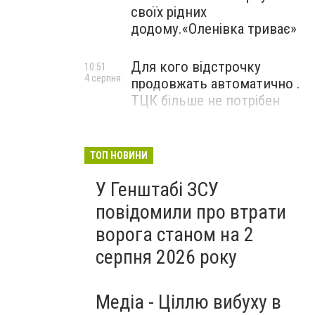
своїх рідних
додому.«Оленівка триває»
Для кого відстрочку
10:51
4 серпня
продовжать автоматично .
ТЦК більше не потрібен
ТОП НОВИНИ
У Генштабі ЗСУ
повідомили про втрати
ворога станом на 2
серпня 2026 року
Медіа - Ціллю вибуху в