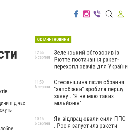
ОСТАННІ НОВИНИ
сти
Зеленський обговорив із
12:55
6 серпня
Рютте постачання ракет-
перехоплювачів для України
Стефанішина після обрання
11:59
6 серпня
"запобіжки" зробила першу
тів.
заяву . "Я не маю таких
мільйонів"
ини під час
можуть
Як відпрацювали сили ППО
10:15
6 серпня
. Росія запустила ракети
 добре