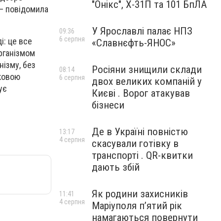
"Онікс", Х-31П та 101 БпЛА
 – повідомила
У Ярославлі палає НПЗ
09:36
6 серпня
і: це все
«Славнєфть-ЯНОС»
рганізмом
нізму, без
Росіяни знищили склади
08:14
тковою
6 серпня
двох великих компаній у
ує
Києві . Ворог атакував
бізнеси
Де в Україні повністю
13:17
4 серпня
скасували готівку в
транспорті . QR-квитки
дають збій
Як родини захисників
11:41
4 серпня
Маріуполя пʼятий рік
намагаються повернути