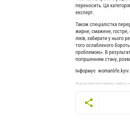
переносить. Ця категорія
експерт.
Також спеціалістка перер
жирне, смажене, гостре,
ліків, забирати у нього 
того ослабленого бороть
проблемою». В результат
погіршенням стану, роз
Інформує womanlife.kyiv
Якщо ви помітили помилку, виділіть нео