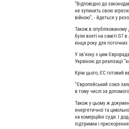
"Відповідно до законода
не зупинить свою агреси
війною", - йдеться у рез
Також в опублікованому 
були взяті на саміті G7 
кінця року для поточних
У зв'язку з цим Єврорад
Україною до реалізації "
Крім цього, ЄС готовий вв
"Європейський союз зали
в тому числі за допомого
Також у цьому ж докумен
енергетичної та цивільно
на комерційні суди. І д
підтримки і прискорення 