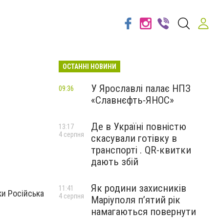
ОСТАННІ НОВИНИ
У Ярославлі палає НПЗ
09:36
«Славнєфть-ЯНОС»
Де в Україні повністю
13:17
4 серпня
скасували готівку в
транспорті . QR-квитки
дають збій
Як родини захисників
11:41
ки Російська
4 серпня
Маріуполя пʼятий рік
намагаються повернути