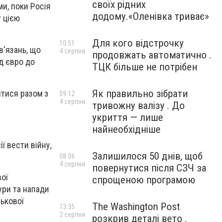
своїх рідних
и, поки Росія
додому.«Оленівка триває»
у цією
Для кого відстрочку
10:51
в'язань, що
4 серпня
продовжать автоматично .
рд євро до
ТЦК більше не потрібен
Як правильно зібрати
итися разом з
09:12
4 серпня
тривожну валізу . До
укриття — лише
найнеобхідніше
 вести війну,
Залишилося 50 днів, щоб
08:06
4 серпня
повернутися після СЗЧ за
вої
спрощеною програмою
ури та напади
ськової
The Washington Post
13:35
2 серпня
розкрив деталі вето .