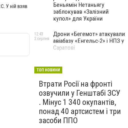
Беньямін Нетаньягу
С. У ній взяв
заблокував «Залізний
купол» для України
Дрони «Бегемот» атакували
12:43
2 серпня
авіабазу «Енгельс-2» і НПЗ у
Саратові
ТОП НОВИНИ
Втрати Росії на фронті
озвучили у Генштабі ЗСУ
. Мінус 1 340 окупантів,
понад 40 артсистем і три
засоби ППО