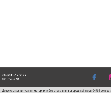
info@04566.com.ua
095 764 64 94
Допускається цитування матеріалів без отримання попередньої згоди 04566.com.ua з
відкритого для пошукових систем гіперпосилання на цитовані статті не нижче друго
Матеріали з плашками "Новини компаній", "Промо", "Партнерський матеріал", "Партнер