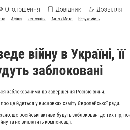
Оголошення
Довідник
Дозвілля
ста
Афіша
Фотозвіти
Авто / Мото
Нерухомість
еде війну в Україні, її
удуть заблоковані
ся заблокованими до завершення Росією війни.
 про це йдеться у висновках саміту Європейської ради.
зано, що російські активи будуть заблоковані до тих пір, по
йну та не виплатить компенсації.