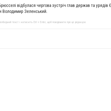
рюсселі відбулася чергова зустріч глав держав та урядів Є
ни Володимир Зеленський.
бхідний текст і натисніть Ctrl + Enter, щоб повідомити про це редакцію