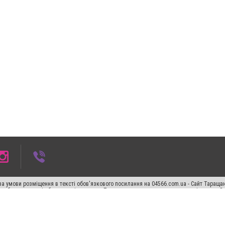
а умови розміщення в тексті обов'язкового посилання на 04566.com.ua - Cайт Таращан
го абзацу в тексті або в якості джерела. Порушення виняткових прав переслідується З
ський спецпроєкт", "Політичні новини", "Пресреліз", "PR", "Офіційно", "Політична рек