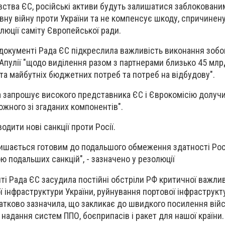
вства ЄС, російські активи будуть залишатися заблокованим
вну війну проти України та не компенсує шкоду, спричинен
олюції саміту Європейської ради.
документі Рада ЄС підкреслила важливість виконання зобо
в Апулії "щодо виділення разом з партнерами близько 45 мл
 та майбутніх бюджетних потреб та потреб на відбудову".
а запрошує високого представника ЄС і Єврокомісію долуч
кожного зі згаданих компонентів".
одити нові санкції проти Росії.
шається готовим до подальшого обмеження здатності Росії
ю подальших санкцій", - зазначено у резолюції
ті Рада ЄС засудила постійні обстріли РФ критичної важли
ї інфраструктури України, руйнування портової інфраструкт
одатково зазначила, що закликає до швидкого посилення вій
надання систем ППО, боєприпасів і ракет для нашої країни.