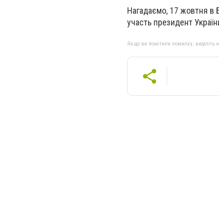
Нагадаємо, 17 жовтня в Б
участь президент Украї
Якщо ви помітили помилку, виділіть нео