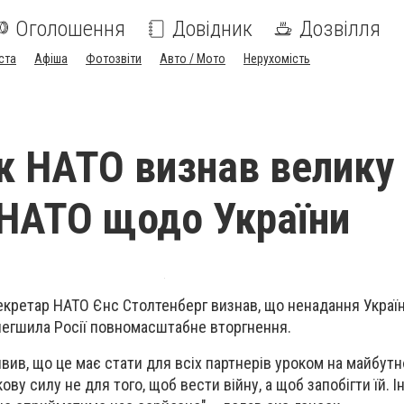
Оголошення
Довідник
Дозвілля
ста
Афіша
Фотозвіти
Авто / Мото
Нерухомість
к НАТО визнав велику
НАТО щодо України
кретар НАТО Єнс Столтенберг визнав, що ненадання Україн
легшила Росії повномасштабне вторгнення.
аявив, що це має стати для всіх партнерів уроком на майбутн
ову силу не для того, щоб вести війну, а щоб запобігти їй. 