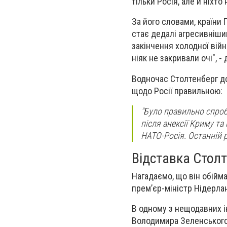
тільки Росія, але й ніхт
За його словами, країни
стає дедалі агресивніши
закінчення холодної війн
ніяк не закривали очі", -
Водночас Столтенберг д
щодо Росії правильною:
"Було правильно спроб
після анексії Криму та
НАТО-Росія. Останній ра
Відставка Стол
Нагадаємо, що він обійм
прем’єр-міністр Нідерла
В одному з нещодавних і
Володимира Зеленського,