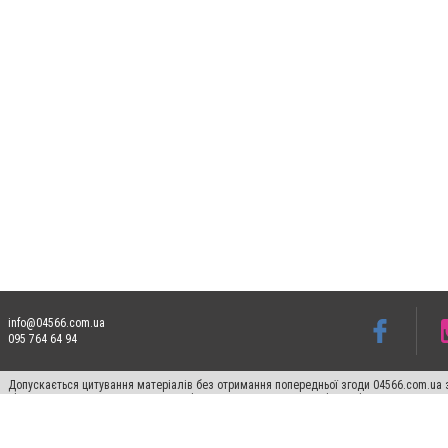
info@04566.com.ua
095 764 64 94
Допускається цитування матеріалів без отримання попередньої згоди 04566.com.ua з
відкритого для пошукових систем гіперпосилання на цитовані статті не нижче друго
Матеріали з плашками "Новини компаній", "Промо", "Партнерський матеріал", "Партнер