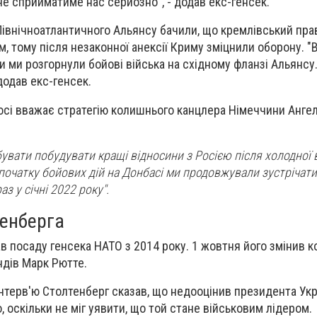
о не сприйматиме нас серйозно", - додав екс-генсек.
 Північноатлантичного Альянсу бачили, що кремлівський пра
м, тому після незаконної анексії Криму зміцнили оборону. 
и ми розгорнули бойові війська на східному фланзі Альянсу
 додав екс-генсек.
осі вважає стратегію колишнього канцлера Німеччини Анге
увати побудувати кращі відносини з Росією після холодної в
 початку бойових дій на Донбасі ми продовжували зустрічати
з у січні 2022 року".
тенберга
ав посаду генсека НАТО з 2014 року. 1 жовтня його змінив 
ндів Марк Рютте.
нтерв'ю Столтенберг сказав, що недооцінив президента Укр
 оскільки не міг уявити, що той стане військовим лідером.