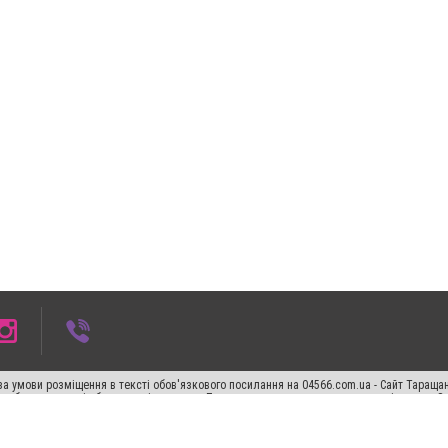
а умови розміщення в тексті обов'язкового посилання на 04566.com.ua - Cайт Таращан
го абзацу в тексті або в якості джерела. Порушення виняткових прав переслідується З
ський спецпроєкт", "Політичні новини", "Пресреліз", "PR", "Офіційно", "Політична рек