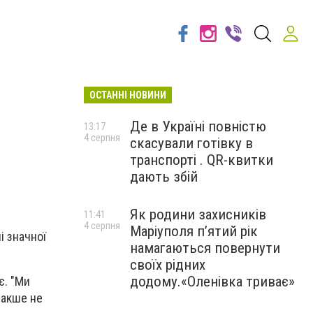
ОСТАННІ НОВИНИ
Де в Україні повністю
13:17
4 серпня
скасували готівку в
транспорті . QR-квитки
дають збій
Як родини захисників
11:41
4 серпня
Маріуполя пʼятий рік
і значної
намагаються повернути
своїх рідних
додому.«Оленівка триває»
є. "Ми
Інакше не