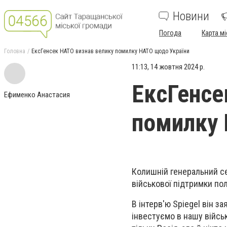
Новини
Погода
Карта мі
Головна
ЕксГенсек НАТО визнав велику помилку НАТО щодо України
11:13, 14 жовтня 2024 р.
ЕксГенсе
Ефименко Анастасия
помилку 
Колишній генеральний се
військової підтримки по
В інтерв'ю Spiegel він з
інвестуємо в нашу військ