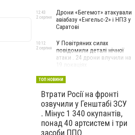
Дрони «Бегемот» атакували
12:43
2 серпня
авіабазу «Енгельс-2» і НПЗ у
Саратові
У Повітряних силах
10:12
2 серпня
повідомили деталі нічної
атаки . 24 дрони влучили на
19 локаціях
ТОП НОВИНИ
Втрати Росії на фронті
озвучили у Генштабі ЗСУ
. Мінус 1 340 окупантів,
понад 40 артсистем і три
засоби ППО