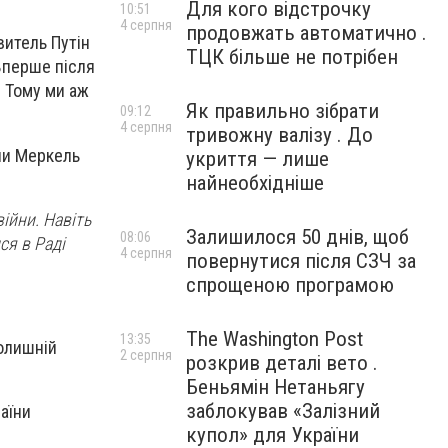
Для кого відстрочку
10:51
4 серпня
продовжать автоматично .
витель Путін
ТЦК більше не потрібен
"Вперше після
. Тому ми аж
Як правильно зібрати
09:12
4 серпня
тривожну валізу . До
ли Меркель
укриття — лише
найнеобхідніше
ійни. Навіть
Залишилося 50 днів, щоб
08:06
ся в Раді
4 серпня
повернутися після СЗЧ за
спрощеною програмою
The Washington Post
13:35
колишній
2 серпня
розкрив деталі вето .
Беньямін Нетаньягу
заблокував «Залізний
аїни
купол» для України