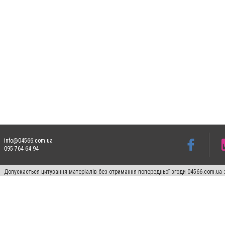
info@04566.com.ua
095 764 64 94
Допускається цитування матеріалів без отримання попередньої згоди 04566.com.ua з
відкритого для пошукових систем гіперпосилання на цитовані статті не нижче друго
Матеріали з плашками "Новини компаній", "Промо", "Партнерський матеріал", "Партнер
Реклама на сайті
Франшиза 