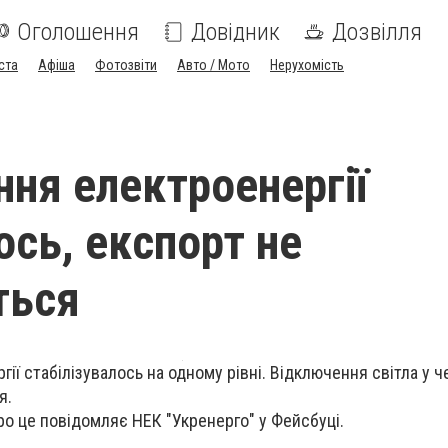
Оголошення
Довідник
Дозвілля
ста
Афіша
Фотозвіти
Авто / Мото
Нерухомість
ня електроенергії
сь, експорт не
ться
ї стабілізувалось на одному рівні. Відключення світла у ч
я.
ро це повідомляє НЕК "Укренерго" у
Фейсбуці.