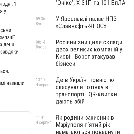
"Онікс", Х-31П та 101 БпЛА
годні, 1
я у
У Ярославлі палає НПЗ
09:36
Вчора
«Славнєфть-ЯНОС»
осьми
омпанії
Росіяни знищили склади
08:14
а денні
Вчора
двох великих компаній у
ї завдяки
Києві . Ворог атакував
бізнеси
ься.
Де в Україні повністю
13:17
емі назвали
4 серпня
скасували готівку в
транспорті . QR-квитки
дають збій
Як родини захисників
11:41
4 серпня
Маріуполя пʼятий рік
намагаються повернути