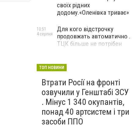
своїх рідних
додому.«Оленівка триває»
Для кого відстрочку
10:51
4 серпня
продовжать автоматично .
ТЦК більше не потрібен
ТОП НОВИНИ
Втрати Росії на фронті
озвучили у Генштабі ЗСУ
. Мінус 1 340 окупантів,
понад 40 артсистем і три
засоби ППО