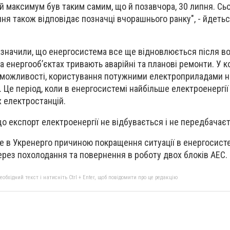
й максимум був таким самим, що й позавчора, 30 липня. Сьо
ня також відповідає позначці вчорашнього ранку", - йдетьс
азначили, що енергосистема все ще відновлюється після в
а енергооб’єктах тривають аварійні та планові ремонти. У к
а можливості, користування потужними електроприладами н
0. Це період, коли в енергосистемі найбільше електроенергі
х електростанцій.
о експорт електроенергії не відбувається і не передбачаєт
е в Укренерго причиною покращення ситуації в енергосист
рез похолодання та повернення в роботу двох блоків АЕС.
бхідний текст і натисніть Ctrl + Enter, щоб повідомити про це редакцію