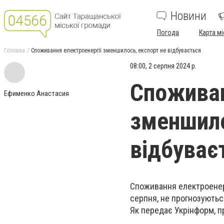
Новини
Погода
Карта мі
Головна
Споживання електроенергії зменшилось, експорт не відбувається
08:00, 2 серпня 2024 р.
Споживан
Ефименко Анастасия
зменшило
відбуває
Споживання електроенергі
серпня, не прогнозуютьс
Як передає Укрінформ, п