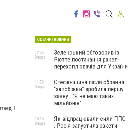
ОСТАННІ НОВИНИ
Зеленський обговорив із
12:55
Вчора
Рютте постачання ракет-
перехоплювачів для України
Стефанішина після обрання
11:59
Вчора
"запобіжки" зробила першу
заяву . "Я не маю таких
мільйонів"
етвер, 1
Як відпрацювали сили ППО
10:15
Вчора
. Росія запустила ракети