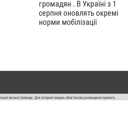
громадян . В Україні з 1
серпня оновлять окремі
норми мобілізації
ської міської громади. Для інтернет-видань обов'язкове розміщення прямого,
аконом.
лама" публікуються на правах реклами.
авила сайту
Автори проєкту