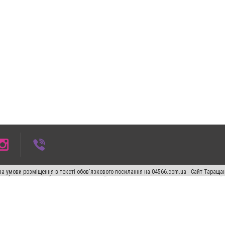
а умови розміщення в тексті обов'язкового посилання на 04566.com.ua - Cайт Таращан
го абзацу в тексті або в якості джерела. Порушення виняткових прав переслідується З
ський спецпроєкт", "Політичні новини", "Пресреліз", "PR", "Офіційно", "Політична рек
"CitySites"
Правила класифайд
Редакційна політика
Політика конфіденційності
Пр