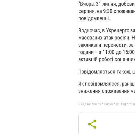
"Вчора, 31 липня, добови
серпня, на 9:30 споживан
повідомленні.
Водночас, в Укренерго з
масованих атак росіян. Н
закликали перенести, з
години – з 11:00 до 15:0
активній роботі сонячни
Повідомляється також, щ
Як повідомлялося, раніш
зниження споживання че
Якщо ви помітили помилку, виділіть нео