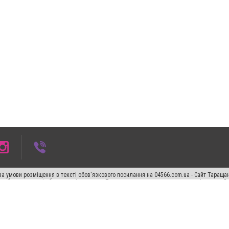
а умови розміщення в тексті обов'язкового посилання на 04566.com.ua - Cайт Таращан
го абзацу в тексті або в якості джерела. Порушення виняткових прав переслідується З
ський спецпроєкт", "Політичні новини", "Пресреліз", "PR", "Офіційно", "Політична рек
"CitySites"
Правила класифайд
Редакційна політика
Політика конфіденційності
Пр