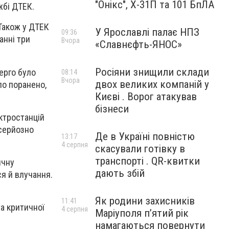
"Онікс", Х-31П та 101 БпЛА
жбі ДТЕК.
 Також у ДТЕК
У Ярославлі палає НПЗ
09:36
анні три
Вчора
«Славнєфть-ЯНОС»
Росіяни знищили склади
ерго було
08:14
Вчора
двох великих компаній у
ло поранено,
Києві . Ворог атакував
бізнеси
ектростанцій
серйозно
Де в Україні повністю
13:17
4 серпня
скасували готівку в
транспорті . QR-квитки
ичну
дають збій
ся й влучання.
Як родини захисників
11:41
а критичної
4 серпня
Маріуполя пʼятий рік
намагаються повернути