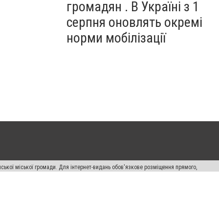
громадян . В Україні з 1
серпня оновлять окремі
норми мобілізації
ської міської громади. Для інтернет-видань обов'язкове розміщення прямого,
аконом.
лама" публікуються на правах реклами.
авила сайту
Автори проєкту