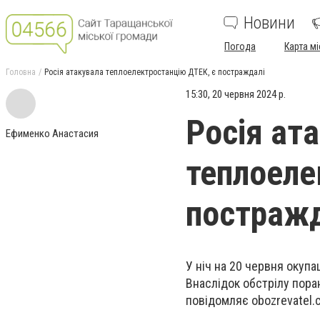
Новини
Погода
Карта мі
Головна
Росія атакувала теплоелектростанцію ДТЕК, є постраждалі
15:30, 20 червня 2024 р.
Росія ат
Ефименко Анастасия
теплоеле
постражд
У ніч на 20 червня окупа
Внаслідок обстрілу пора
повідомляє obozrevatel.