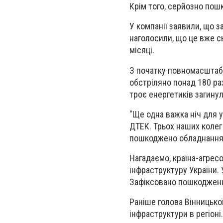
Крім того, серйозно пош
У компанії заявили, що з
наголосили, що це вже сь
місяці.
З початку повномасштабн
обстріляно понад 180 раз
троє енергетиків загинул
"Ще одна важка ніч для 
ДТЕК. Трьох наших коле
пошкоджено обладнання с
Нагадаємо, країна-агрес
інфраструктуру України.
Зафіксовано пошкодження
Раніше голова Вінницько
інфраструктури в регіоні.