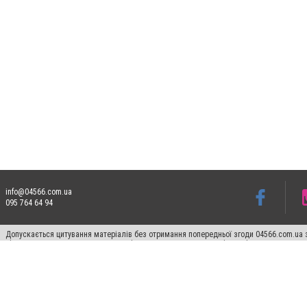
info@04566.com.ua
095 764 64 94
Допускається цитування матеріалів без отримання попередньої згоди 04566.com.ua з
відкритого для пошукових систем гіперпосилання на цитовані статті не нижче друго
Матеріали з плашками "Новини компаній", "Промо", "Партнерський матеріал", "Партнер
Реклама на сайті
Франшиза 