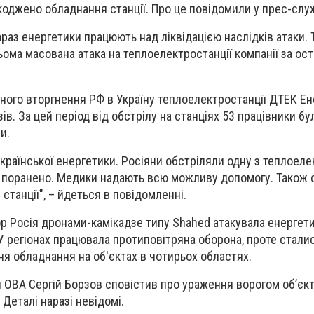
коджено обладнання станції. Про це повідомили у прес-слу
араз енергетики працюють над ліквідацією наслідків атаки.
ома масована атака на теплоелектростанції компанії за ост
ого вторгнення РФ в Україну теплоелектростанції ДТЕК Ен
ів. За цей період від обстрілу на станціях 53 працівники бу
и.
української енергетики. Росіяни обстріляли одну з теплоел
г поранено. Медики надають всю можливу допомогу. Також 
танції", – йдеться в повідомленні.
ор Росія дронами-камікадзе типу Shahed атакувала енергет
 У регіонах працювала протиповітряна оборона, проте стали
 обладнання на об'єктах в чотирьох областях.
ї ОВА Сергій Борзов сповістив про ураження ворогом об’єкт
 Деталі наразі невідомі.