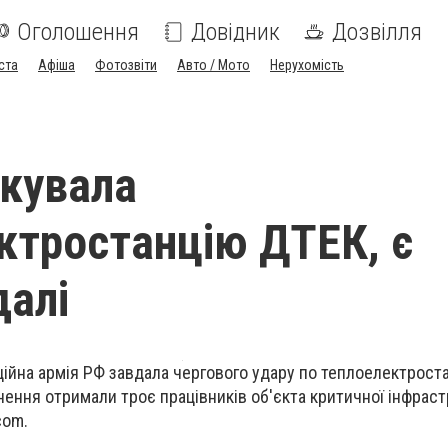
Оголошення
Довідник
Дозвілля
ста
Афіша
Фотозвіти
Авто / Мото
Нерухомість
акувала
ктростанцію ДТЕК, є
алі
ційна армія РФ завдала чергового удару по теплоелектроста
нення отримали троє працівників об'єкта критичної інфраст
com.