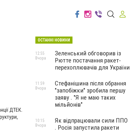
ОСТАННІ НОВИНИ
Зеленський обговорив із
12:55
Вчора
Рютте постачання ракет-
перехоплювачів для України
Стефанішина після обрання
11:59
Вчора
"запобіжки" зробила першу
заяву . "Я не маю таких
мільйонів"
нції ДТЕК.
руктури,
Як відпрацювали сили ППО
10:15
Вчора
. Росія запустила ракети