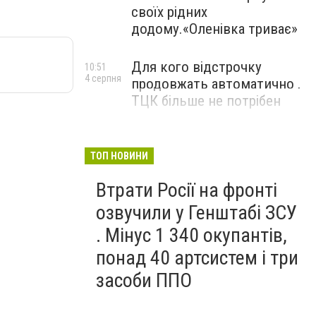
своїх рідних
додому.«Оленівка триває»
Для кого відстрочку
10:51
4 серпня
продовжать автоматично .
ТЦК більше не потрібен
ТОП НОВИНИ
Втрати Росії на фронті
озвучили у Генштабі ЗСУ
. Мінус 1 340 окупантів,
понад 40 артсистем і три
засоби ППО