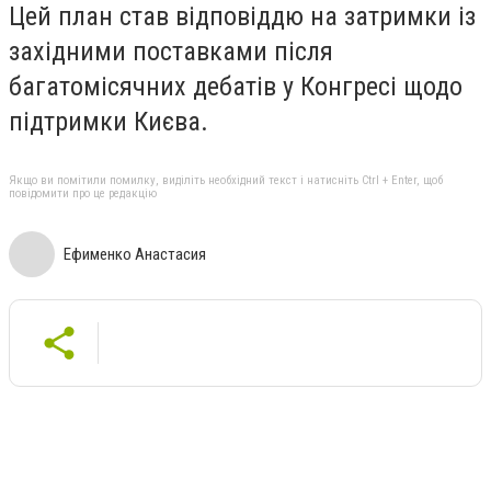
Цей план став відповіддю на затримки із
західними поставками після
багатомісячних дебатів у Конгресі щодо
підтримки Києва.
Якщо ви помітили помилку, виділіть необхідний текст і натисніть Ctrl + Enter, щоб
повідомити про це редакцію
Ефименко Анастасия