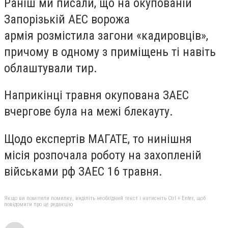
Раніш ми писали, що на окупованій
Запорізькій АЕС ворожа
армія
розмістила
загони «кадировців»,
причому в одному з приміщень ті навіть
облаштували тир.
Наприкінці травня окупована ЗАЕС
вчергове
була на межі
блекауту.
Щодо експертів МАГАТЕ, то нинішня
місія
розпочала
роботу на захопленій
військами рф ЗАЕС 16 травня.
Якщо ви помітили помилку, виділіть необхідний текст і натисніть Ctrl + Enter, щоб
повідомити про це редакцію