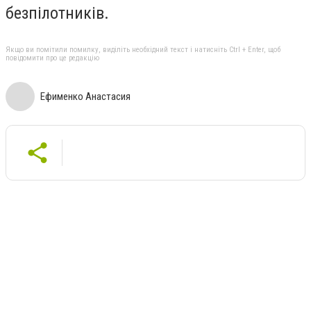
безпілотників.
Якщо ви помітили помилку, виділіть необхідний текст і натисніть Ctrl + Enter, щоб
повідомити про це редакцію
Ефименко Анастасия