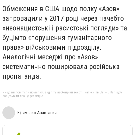
Обмеження в США щодо полку «Азов»
запровадили у 2017 році через начебто
«неонацистські і расистські погляди» та
буцімто «порушення гуманітарного
права» військовими підрозділу.
Аналогічні меседжі про «Азов»
систематично поширювала російська
пропаганда.
Якщо ви помітили помилку, виділіть необхідний текст і натисніть Ctrl + Enter, щоб
повідомити про це редакцію
Ефименко Анастасия