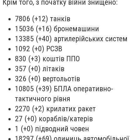
Крім того, з початку війни знищено:
7806 (+12) танків
15036 (+16) бронемашини
13385 (+40) артилерійських систем
1092 (+0) РСЗВ
830 (+3) коштів ППО
357 (+0) літаків
326 (+0) вертольотів
10805 (+39) БПЛА оперативно-
тактичного рівня
2270 (+2) крилатих ракет
27 (+0) кораблів/катерів
1 (+0) підводний човен
18297 (+69) одиниць автомобільної