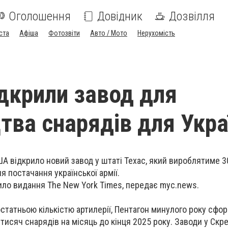
Оголошення
Довідник
Дозвілля
ста
Афіша
Фотозвіти
Авто / Мото
Нерухомість
дкрили завод для
тва снарядів для Укра
А відкрило новий завод у штаті Техас, який вироблятиме 3
я постачання української армії.
ило видання The New York Times, передає myc.news.
татньою кількістю артилерії, Пентагон минулого року сфо
исяч снарядів на місяць до кінця 2025 року. Заводи у Скре