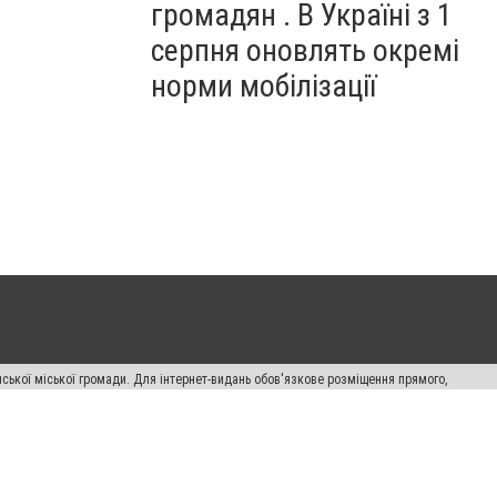
громадян . В Україні з 1
серпня оновлять окремі
норми мобілізації
ської міської громади. Для інтернет-видань обов'язкове розміщення прямого,
аконом.
лама" публікуються на правах реклами.
авила сайту
Автори проєкту