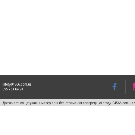
info@04566.com.ua
095 764 64 94
Допускається цитування матеріалів без отримання попередньої згоди 04566.com.ua з
відкритого для пошукових систем гіперпосилання на цитовані статті не нижче друго
Матеріали з плашками "Новини компаній", "Промо", "Партнерський матеріал", "Партнер
Реклама на сайті
Франшиза 