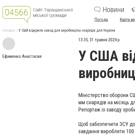
Новини
Погода
Карта мі
Головна
У США відкрили завод для виробництва снарядів для України
13:35, 31 травня 2024 р.
У США ві
Ефименко Анастасия
виробниц
Міністерство оборони СШ
мм снарядів на місяць дл
Репортаж із заводу зроб
Щоб забезпечити ЗСУ дос
завдання виробляти 100 т