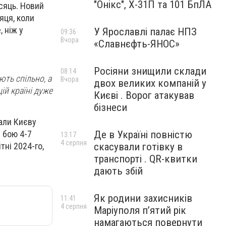
"Онікс", Х-31П та 101 БпЛА
ісяць. Новий
яця, коли
 ніж у
У Ярославлі палає НПЗ
09:36
Вчора
«Славнєфть-ЯНОС»
Росіяни знищили склади
08:14
ють спільно, а
Вчора
двох великих компаній у
ій країні дуже
Києві . Ворог атакував
бізнеси
дали Києву
і бою 4-7
Де в Україні повністю
13:17
4 серпня
тні 2024-го,
скасували готівку в
транспорті . QR-квитки
дають збій
Як родини захисників
11:41
4 серпня
Маріуполя пʼятий рік
намагаються повернути