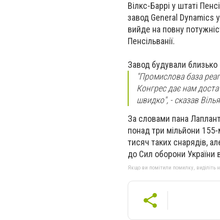
Вілкс-Баррі у штаті Пен
завод General Dynamics у
вийде на повну потужніс
Пенсільванії.
Завод будували близько 1
"Промислова база реагу
Конгрес дає нам доста
швидко", - сказав Віль
За словами пана Лаплант
понад три мільйони 155-м
тисяч таких снарядів, ал
до Сил оборони України 
Якщо ви помітили помилку, виділіть нео