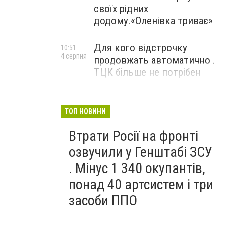
своїх рідних
додому.«Оленівка триває»
Для кого відстрочку
10:51
4 серпня
продовжать автоматично .
ТЦК більше не потрібен
ТОП НОВИНИ
Втрати Росії на фронті
озвучили у Генштабі ЗСУ
. Мінус 1 340 окупантів,
понад 40 артсистем і три
засоби ППО