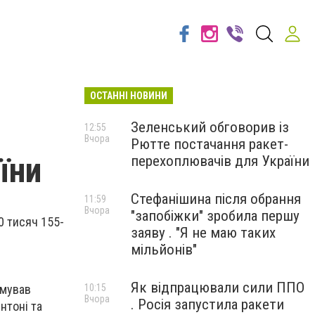
ОСТАННІ НОВИНИ
Зеленський обговорив із
12:55
Вчора
Рютте постачання ракет-
їни
перехоплювачів для України
Стефанішина після обрання
11:59
Вчора
"запобіжки" зробила першу
0 тисяч 155-
заяву . "Я не маю таких
мільйонів"
Як відпрацювали сили ППО
рмував
10:15
Вчора
. Росія запустила ракети
нтоні та