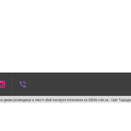
а умови розміщення в тексті обов'язкового посилання на 04566.com.ua - Cайт Таращан
го абзацу в тексті або в якості джерела. Порушення виняткових прав переслідується З
ський спецпроєкт", "Політичні новини", "Пресреліз", "PR", "Офіційно", "Політична рек
"CitySites"
Правила класифайд
Редакційна політика
Політика конфіденційності
Пр