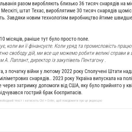
сільванія разом виробляють близько 36 тисяч снарядів на м
 Мескіті, штат Техас, вироблятиме 30 тисяч снарядів щоміс
ть. Завдяки новим технологіям виробництво йтиме швидше,
0 місяців, раніше тут було просто поле.
є, коли ви її фінансуєте. Коли уряд та промисловість працю
тню свободу дій, ми все ще можемо робити великі справи в ц
ям А. Лаплант, директор із закупівель Пентагону .
а, з початку війни у лютому 2022 року Сполучені Штати на
іліметрових снарядів.. 2023 року Україна випускала на пол
е через затримку допомоги від США, яку було прийнято у кві
відчувався гострий брак боєприпасів.
бхідний текст і натисніть Ctrl + Enter, щоб повідомити про це редакцію