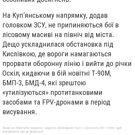
На Куп’янському напрямку, додав
головком ЗСУ, не припиняються бої в
лісовому масиві на північ від міста.
Дещо ускладнилася обстановка під
Кислівкою, де вороги намагаються
прорвати оборонну лінію і вийти до річки
Оскіл, кидаючи в бій новітні Т-90М,
БМП-3, БМД-4, які зрештою
«утилізуються» протитанковими
засобами та FPV-дронами в період
висування.
Якщо ви помітили помилку, виділіть необхідний текст і натисніть Ctrl + Enter, щоб
повідомити про це редакцію